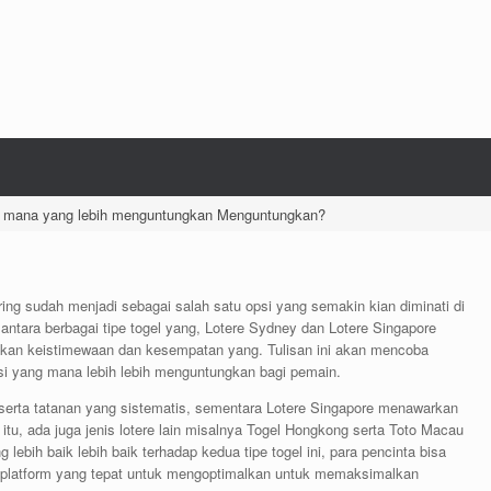
ng mana yang lebih menguntungkan Menguntungkan?
ring sudah menjadi sebagai salah satu opsi yang semakin kian diminati di
tara berbagai tipe togel yang, Lotere Sydney dan Lotere Singapore
rikan keistimewaan dan kesempatan yang. Tulisan ini akan mencoba
si yang mana lebih lebih menguntungkan bagi pemain.
 serta tatanan yang sistematis, sementara Lotere Singapore menawarkan
tu, ada juga jenis lotere lain misalnya Togel Hongkong serta Toto Macau
lebih baik lebih baik terhadap kedua tipe togel ini, para pencinta bisa
 platform yang tepat untuk mengoptimalkan untuk memaksimalkan