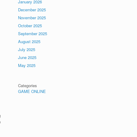
January 2026
December 2025
November 2025
October 2025
September 2025
August 2025
July 2025
June 2025
May 2025
Categories
GAME ONLINE
g
a