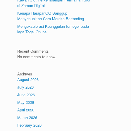
di Zaman Digital
Kenapa HarapanQQ Sanggup
Menyesuaikan Cara Mereka Bertanding
Mengeksplorasi Keunggulan Iontogel pada
laga Togel Online
Recent Comments
No comments to show.
Archives
August 2026
a
July 2026
June 2026
May 2026
April 2026
March 2026
February 2026