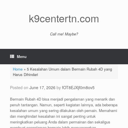
Skip
to
content
k9centertn.com
Call me! Maybe?
Menu
Home
»
5 Kesalahan Umum dalam Bermain Rubah 4D yang
Harus Dihindari
Posted on
June 17, 2026
by
fOT8EJXjf0m8ov5
Bermain Rubah 4D bisa menjadi pengalaman yang menarik dan
penuh tantangan. Namun, seperti kegiatan lainnya, ada beberapa
kesalahan umum yang sering dilakukan oleh pemain. Memahami
dan menghindari kesalahan ini sangat penting untuk
meningkatkan peluang Anda dalam permainan dan sekaligus
membuat pengalaman bermain lebih menyenangkan.