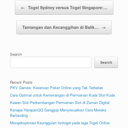
Post navigation
←
Togel Sydney versus Togel Singapore:…
Tantangan dan Kecanggihan di Balik…
→
Search
Search
Recent Posts
PKV Games: Keseruan Poker Online yang Tak Terbatas
Cara Optimal untuk Kemenangan di Permainan Kuda Slot Kuda
Kawan Slot Perkembangan Permainan Slot di Zaman Digital
Kenapa HarapanQQ Sanggup Menyesuaikan Cara Mereka
Bertanding
Mengeksplorasi Keunggulan Iontogel pada laga Togel Online