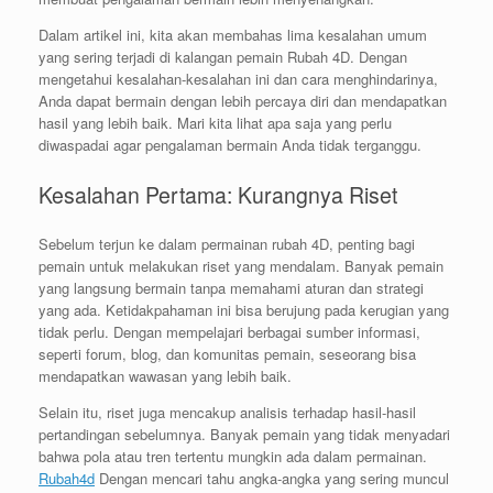
Dalam artikel ini, kita akan membahas lima kesalahan umum
yang sering terjadi di kalangan pemain Rubah 4D. Dengan
mengetahui kesalahan-kesalahan ini dan cara menghindarinya,
Anda dapat bermain dengan lebih percaya diri dan mendapatkan
hasil yang lebih baik. Mari kita lihat apa saja yang perlu
diwaspadai agar pengalaman bermain Anda tidak terganggu.
Kesalahan Pertama: Kurangnya Riset
Sebelum terjun ke dalam permainan rubah 4D, penting bagi
pemain untuk melakukan riset yang mendalam. Banyak pemain
yang langsung bermain tanpa memahami aturan dan strategi
yang ada. Ketidakpahaman ini bisa berujung pada kerugian yang
tidak perlu. Dengan mempelajari berbagai sumber informasi,
seperti forum, blog, dan komunitas pemain, seseorang bisa
mendapatkan wawasan yang lebih baik.
Selain itu, riset juga mencakup analisis terhadap hasil-hasil
pertandingan sebelumnya. Banyak pemain yang tidak menyadari
bahwa pola atau tren tertentu mungkin ada dalam permainan.
Rubah4d
Dengan mencari tahu angka-angka yang sering muncul