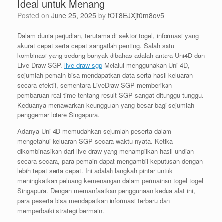
Ideal untuk Menang
Posted on
June 25, 2025
by
fOT8EJXjf0m8ov5
Dalam dunia perjudian, terutama di sektor togel, informasi yang
akurat cepat serta cepat sangatlah penting. Salah satu
kombinasi yang sedang banyak dibahas adalah antara Uni4D dan
Live Draw SGP.
live draw sgp
Melalui menggunakan Uni 4D,
sejumlah pemain bisa mendapatkan data serta hasil keluaran
secara efektif, sementara LiveDraw SGP memberikan
pembaruan real-time tentang result SGP sangat ditunggu-tunggu.
Keduanya menawarkan keunggulan yang besar bagi sejumlah
penggemar lotere Singapura.
Adanya Uni 4D memudahkan sejumlah peserta dalam
mengetahui keluaran SGP secara waktu nyata. Ketika
dikombinasikan dari live draw yang menampilkan hasil undian
secara secara, para pemain dapat mengambil keputusan dengan
lebih tepat serta cepat. Ini adalah langkah pintar untuk
meningkatkan peluang kemenangan dalam permainan togel togel
Singapura. Dengan memanfaatkan penggunaan kedua alat ini,
para peserta bisa mendapatkan informasi terbaru dan
memperbaiki strategi bermain.