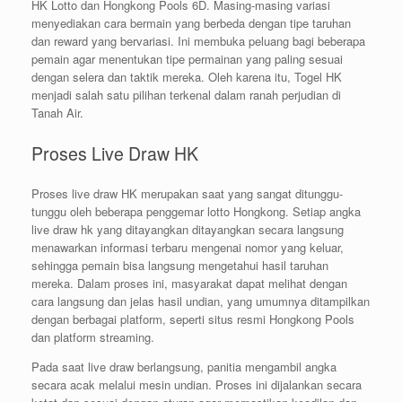
HK Lotto dan Hongkong Pools 6D. Masing-masing variasi
menyediakan cara bermain yang berbeda dengan tipe taruhan
dan reward yang bervariasi. Ini membuka peluang bagi beberapa
pemain agar menentukan tipe permainan yang paling sesuai
dengan selera dan taktik mereka. Oleh karena itu, Togel HK
menjadi salah satu pilihan terkenal dalam ranah perjudian di
Tanah Air.
Proses Live Draw HK
Proses live draw HK merupakan saat yang sangat ditunggu-
tunggu oleh beberapa penggemar lotto Hongkong. Setiap angka
live draw hk yang ditayangkan ditayangkan secara langsung
menawarkan informasi terbaru mengenai nomor yang keluar,
sehingga pemain bisa langsung mengetahui hasil taruhan
mereka. Dalam proses ini, masyarakat dapat melihat dengan
cara langsung dan jelas hasil undian, yang umumnya ditampilkan
dengan berbagai platform, seperti situs resmi Hongkong Pools
dan platform streaming.
Pada saat live draw berlangsung, panitia mengambil angka
secara acak melalui mesin undian. Proses ini dijalankan secara