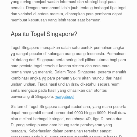
yang sering menjadi wadah informasi dan strategi bagi para
pemain. Dengan memahami lebih jauh tentang berbagai tipe togel
dan variabel di antara mereka, diharapkan para pembaca dapat
membuat keputusan yang lebih tepat saat bermain.
Apa itu Togel Singapore?
Togel Singapore merupakan salah satu bentuk permainan angka
yg sangat populer di kalangan orang-orang Indonesia. Permainan
ini datang dari Singapura serta sering jadi pilihan utama bagi para
para pecinta togel tersebut karena sistem dan cara-cara
bermainnya yg menarik. Dalam Togel Singapore, peserta memilih
kombinasi angka yg para pemain yakini akan muncul dari hasil
undian undian. Tiada hasil undian draw diketahui secara resmi
serta mengacu pada hasil yang dihasilkan dari otoritas
berwenang di Singapore.
wargatogel
Sistem di Togel Singapura sangat sederhana, yang mana peserta
dapat mengambil empat nomor dari 0000 hingga 9999. Hasil draw
bisa melihat berbagai kategori, contohnya 4D, tiga D, serta dua
D, yang setiap punya cara hitung serta pembayaran yang
beragam. Keberhasilan dalam permainan tersebut sangat
bergantung pada luck serta strategi memilih nomor yg benar. Di