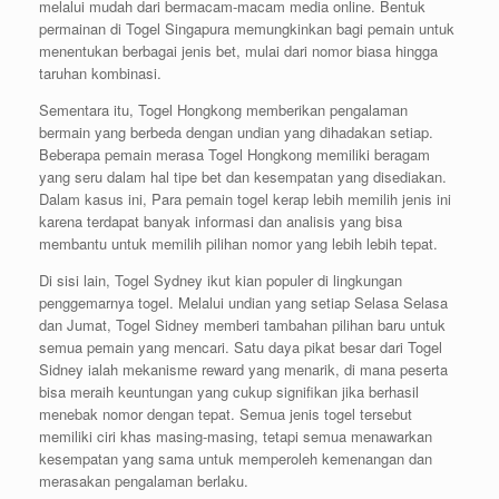
melalui mudah dari bermacam-macam media online. Bentuk
permainan di Togel Singapura memungkinkan bagi pemain untuk
menentukan berbagai jenis bet, mulai dari nomor biasa hingga
taruhan kombinasi.
Sementara itu, Togel Hongkong memberikan pengalaman
bermain yang berbeda dengan undian yang dihadakan setiap.
Beberapa pemain merasa Togel Hongkong memiliki beragam
yang seru dalam hal tipe bet dan kesempatan yang disediakan.
Dalam kasus ini, Para pemain togel kerap lebih memilih jenis ini
karena terdapat banyak informasi dan analisis yang bisa
membantu untuk memilih pilihan nomor yang lebih lebih tepat.
Di sisi lain, Togel Sydney ikut kian populer di lingkungan
penggemarnya togel. Melalui undian yang setiap Selasa Selasa
dan Jumat, Togel Sidney memberi tambahan pilihan baru untuk
semua pemain yang mencari. Satu daya pikat besar dari Togel
Sidney ialah mekanisme reward yang menarik, di mana peserta
bisa meraih keuntungan yang cukup signifikan jika berhasil
menebak nomor dengan tepat. Semua jenis togel tersebut
memiliki ciri khas masing-masing, tetapi semua menawarkan
kesempatan yang sama untuk memperoleh kemenangan dan
merasakan pengalaman berlaku.