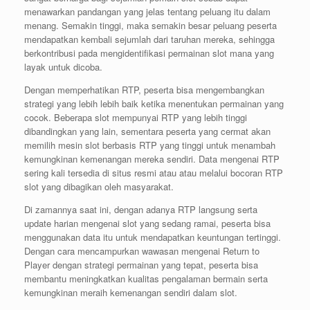
menawarkan pandangan yang jelas tentang peluang itu dalam
menang. Semakin tinggi, maka semakin besar peluang peserta
mendapatkan kembali sejumlah dari taruhan mereka, sehingga
berkontribusi pada mengidentifikasi permainan slot mana yang
layak untuk dicoba.
Dengan memperhatikan RTP, peserta bisa mengembangkan
strategi yang lebih lebih baik ketika menentukan permainan yang
cocok. Beberapa slot mempunyai RTP yang lebih tinggi
dibandingkan yang lain, sementara peserta yang cermat akan
memilih mesin slot berbasis RTP yang tinggi untuk menambah
kemungkinan kemenangan mereka sendiri. Data mengenai RTP
sering kali tersedia di situs resmi atau atau melalui bocoran RTP
slot yang dibagikan oleh masyarakat.
Di zamannya saat ini, dengan adanya RTP langsung serta
update harian mengenai slot yang sedang ramai, peserta bisa
menggunakan data itu untuk mendapatkan keuntungan tertinggi.
Dengan cara mencampurkan wawasan mengenai Return to
Player dengan strategi permainan yang tepat, peserta bisa
membantu meningkatkan kualitas pengalaman bermain serta
kemungkinan meraih kemenangan sendiri dalam slot.