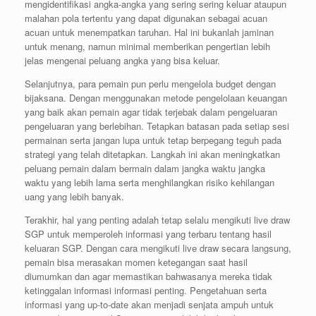
mengidentifikasi angka-angka yang sering sering keluar ataupun
malahan pola tertentu yang dapat digunakan sebagai acuan
acuan untuk menempatkan taruhan. Hal ini bukanlah jaminan
untuk menang, namun minimal memberikan pengertian lebih
jelas mengenai peluang angka yang bisa keluar.
Selanjutnya, para pemain pun perlu mengelola budget dengan
bijaksana. Dengan menggunakan metode pengelolaan keuangan
yang baik akan pemain agar tidak terjebak dalam pengeluaran
pengeluaran yang berlebihan. Tetapkan batasan pada setiap sesi
permainan serta jangan lupa untuk tetap berpegang teguh pada
strategi yang telah ditetapkan. Langkah ini akan meningkatkan
peluang pemain dalam bermain dalam jangka waktu jangka
waktu yang lebih lama serta menghilangkan risiko kehilangan
uang yang lebih banyak.
Terakhir, hal yang penting adalah tetap selalu mengikuti live draw
SGP untuk memperoleh informasi yang terbaru tentang hasil
keluaran SGP. Dengan cara mengikuti live draw secara langsung,
pemain bisa merasakan momen ketegangan saat hasil
diumumkan dan agar memastikan bahwasanya mereka tidak
ketinggalan informasi informasi penting. Pengetahuan serta
informasi yang up-to-date akan menjadi senjata ampuh untuk