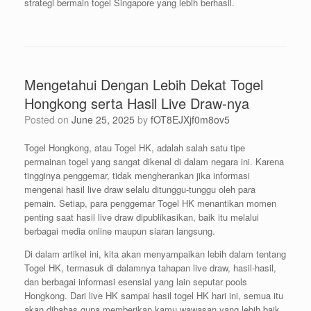
strategi bermain togel Singapore yang lebih berhasil.
Mengetahui Dengan Lebih Dekat Togel
Hongkong serta Hasil Live Draw-nya
Posted on
June 25, 2025
by
fOT8EJXjf0m8ov5
Togel Hongkong, atau Togel HK, adalah salah satu tipe
permainan togel yang sangat dikenal di dalam negara ini. Karena
tingginya penggemar, tidak mengherankan jika informasi
mengenai hasil live draw selalu ditunggu-tunggu oleh para
pemain. Setiap, para penggemar Togel HK menantikan momen
penting saat hasil live draw dipublikasikan, baik itu melalui
berbagai media online maupun siaran langsung.
Di dalam artikel ini, kita akan menyampaikan lebih dalam tentang
Togel HK, termasuk di dalamnya tahapan live draw, hasil-hasil,
dan berbagai informasi esensial yang lain seputar pools
Hongkong. Dari live HK sampai hasil togel HK hari ini, semua itu
akan dibahas guna memberikan kamu wawasan yang lebih baik