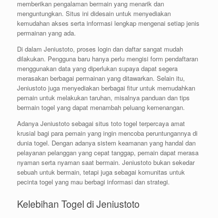
memberikan pengalaman bermain yang menarik dan
menguntungkan. Situs ini didesain untuk menyediakan
kemudahan akses serta informasi lengkap mengenai setiap jenis
permainan yang ada.
Di dalam Jeniustoto, proses login dan daftar sangat mudah
dilakukan. Pengguna baru hanya perlu mengisi form pendaftaran
menggunakan data yang diperlukan supaya dapat segera
merasakan berbagai permainan yang ditawarkan. Selain itu,
Jeniustoto juga menyediakan berbagai fitur untuk memudahkan
pemain untuk melakukan taruhan, misalnya panduan dan tips
bermain togel yang dapat menambah peluang kemenangan.
Adanya Jeniustoto sebagai situs toto togel terpercaya amat
krusial bagi para pemain yang ingin mencoba peruntungannya di
dunia togel. Dengan adanya sistem keamanan yang handal dan
pelayanan pelanggan yang cepat tanggap, pemain dapat merasa
nyaman serta nyaman saat bermain. Jeniustoto bukan sekedar
sebuah untuk bermain, tetapi juga sebagai komunitas untuk
pecinta togel yang mau berbagi informasi dan strategi.
Kelebihan Togel di Jeniustoto