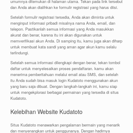
umumnya ditemukan di halaman utama. Tekan pada link tersebut
dan Anda akan dialihkan ke formulir registrasi yang harus diisi.
Setelah formulir registrasi tersedia, Anda akan diminta untuk
menginput informasi pribadi misalnya nama Anda, email, dan
telepon. Pastikanlah semua informasi yang Anda masukkan
akurat dan benar, karena itu ini akan digunakan untuk
memverifikasi akun Anda. Di samping itu, kamu juga akan diharp
untuk membuat kata sandi yang aman agar akun kamu selalu
terlindungi.
Setelah semua informasi dilengkapi dengan benar, tekan tombol
daftar untuk menyelesaikan proses pendaftaran. kamu akan
menerima pemberitahuan melalui email atau SMS, dan setelah
itu Anda sudah bisa masuk login Kudatoto menggunakan akun
yang baru saja dibuat. Dengan langkah-langkah ini, kamu siap
untuk mengekplorasi berbagai permainan yang tersedia di situs
Kudatoto.
Kelebihan Website Kudatoto
Situs Kudatoto menawarkan pengalaman bermain yang menarik
dan menyenangkan untuk penggunanya. Dengan hadirnya