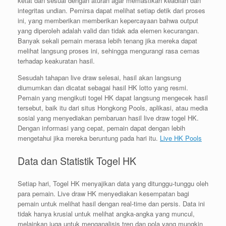
ketat dan sesuai dengan aturan agar memastikan keadilan dan
integritas undian. Pemirsa dapat melihat setiap detik dari proses
ini, yang memberikan memberikan kepercayaan bahwa output
yang diperoleh adalah valid dan tidak ada elemen kecurangan.
Banyak sekali pemain merasa lebih tenang jika mereka dapat
melihat langsung proses ini, sehingga mengurangi rasa cemas
terhadap keakuratan hasil.
Sesudah tahapan live draw selesai, hasil akan langsung
diumumkan dan dicatat sebagai hasil HK lotto yang resmi.
Pemain yang mengikuti togel HK dapat langsung mengecek hasil
tersebut, baik itu dari situs Hongkong Pools, aplikasi, atau media
sosial yang menyediakan pembaruan hasil live draw togel HK.
Dengan informasi yang cepat, pemain dapat dengan lebih
mengetahui jika mereka beruntung pada hari itu.
Live HK Pools
Data dan Statistik Togel HK
Setiap hari, Togel HK menyajikan data yang ditunggu-tunggu oleh
para pemain. Live draw HK menyediakan kesempatan bagi
pemain untuk melihat hasil dengan real-time dan persis. Data ini
tidak hanya krusial untuk melihat angka-angka yang muncul,
melainkan juga untuk menganalisis tren dan pola yang mungkin