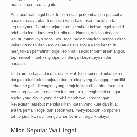
manusia serta dunia gaib.
Asal-usul wali togel tidak terpisah dari perkembangan perubahan
budaya masyarakat Indonesia yang kaya akan tradisi serta
kepercayaan. Catatan sejarah menyebutkan bahwa togel sendiri
telah ada lama lama bentuk hiburan. Namun, sejalan dengan
waktu, munculnya sosok wali togel melambangkan harapan akan
keberuntungan dan kemudahan dalam angka yang benar. Ini
menjadikan permainan togel lebih dari sekadar permainan angka,
tapi sebuah ritual yang dipenuhi dengan kepercayaan dan
harapan.
Di dalam berbagai daerah, sosok wali togel sering dihubungkan
dengan tokoh-tokoh sejarah dan mitologi yang dianggap memiliki
kekuatan gaib. Sebagian yang menjalankan ritual atau meminta
restu kepada wali togel sebelum bermain, mengharapkan agar
angka yang dipilih yang diambil membawa kemenangan.
Keyakinan tersebut menghasilkan ikatan yang kuat dan kuat
antara pemain togel dan sosok wali, menyebabkan komponen
tak terpisahkan dari pengalaman bermain togel khalayak.
Mitos Seputar Wali Togel