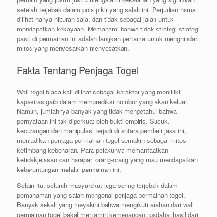
setelah terjebak dalam pola pikir yang salah ini. Perjudian harus
dilihat hanya hiburan saja, dan tidak sebagai jalan untuk
mendapatkan kekayaan. Memahami bahwa tidak strategi strategi
pasti di permainan ini adalah langkah pertama untuk menghindari
mitos yang menyesatkan menyesatkan.
Fakta Tentang Penjaga Togel
Wali togel biasa kali dilihat sebagai karakter yang memiliki
kapasitas gaib dalam memprediksi nombor yang akan keluar.
Namun, jumlahnya banyak yang tidak mengetahui bahwa
pernyataan ini tak diperkuat oleh bukti empiris. Sucuk,
kecurangan dan manipulasi terjadi di antara pembeli jasa ini,
menjadikan penjaga permainan togel semakin sebagai mitos
ketimbang kebenaran. Para pelakunya memanfaatkan
ketidakjelasan dan harapan orang-orang yang mau mendapatkan
keberuntungan melalui permainan ini.
Selain itu, seluruh masyarakat juga sering terjebak dalam
pemahaman yang salah mengenai penjaga permainan togel.
Banyak sekali yang meyakini bahwa mengikuti arahan dari wali
permainan togel bakal menjamin kemenangan, padahal hasil dari