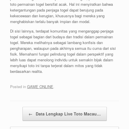
toto permainan togel bersifat acak. Hal ini menyiratkan bahwa
ketergantungan pada penjaga togel dapat berujung pada
kekecewaan dan kerugian, khususnya bagi mereka yang
menghabiskan terlalu banyak impian dan modal.
Di sisi lainnya, terdapat komunitas yang menganggap penjaga
togel sebagai bagian dari budaya dan tradisi dalam permainan
togel. Mereka melihatnya sebagai lambang konfisis dan
pengharapan, walaupun pada akhirnya semua itu cuma dari sisi
fisik. Memahami fungsi pelindung togel dalam perspektif yang
lebih luas dapat menolong individu untuk semakin bijak dalam
menyikapi toto ini tanpa terjerat dalam mitos yang tidak
berdasarkan realita.
Posted in
GAME ONLINE
.
Post navigation
←
Data Lengkap Live Toto Macau…