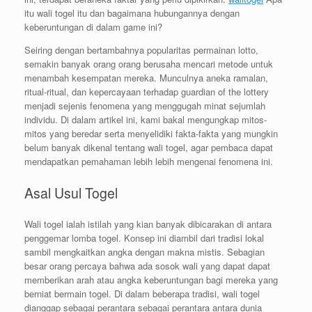
itu wali togel itu dan bagaimana hubungannya dengan
keberuntungan di dalam game ini?
Seiring dengan bertambahnya popularitas permainan lotto,
semakin banyak orang orang berusaha mencari metode untuk
menambah kesempatan mereka. Munculnya aneka ramalan,
ritual-ritual, dan kepercayaan terhadap guardian of the lottery
menjadi sejenis fenomena yang menggugah minat sejumlah
individu. Di dalam artikel ini, kami bakal mengungkap mitos-
mitos yang beredar serta menyelidiki fakta-fakta yang mungkin
belum banyak dikenal tentang wali togel, agar pembaca dapat
mendapatkan pemahaman lebih lebih mengenai fenomena ini.
Asal Usul Togel
Wali togel ialah istilah yang kian banyak dibicarakan di antara
penggemar lomba togel. Konsep ini diambil dari tradisi lokal
sambil mengkaitkan angka dengan makna mistis. Sebagian
besar orang percaya bahwa ada sosok wali yang dapat dapat
memberikan arah atau angka keberuntungan bagi mereka yang
berniat bermain togel. Di dalam beberapa tradisi, wali togel
dianggap sebagai perantara sebagai perantara antara dunia