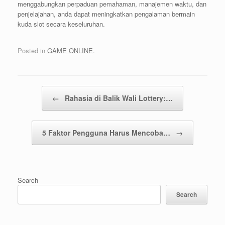
menggabungkan perpaduan pemahaman, manajemen waktu, dan
penjelajahan, anda dapat meningkatkan pengalaman bermain
kuda slot secara keseluruhan.
Posted in
GAME ONLINE
.
Post navigation
←
Rahasia di Balik Wali Lottery:…
5 Faktor Pengguna Harus Mencoba…
→
Search
Search