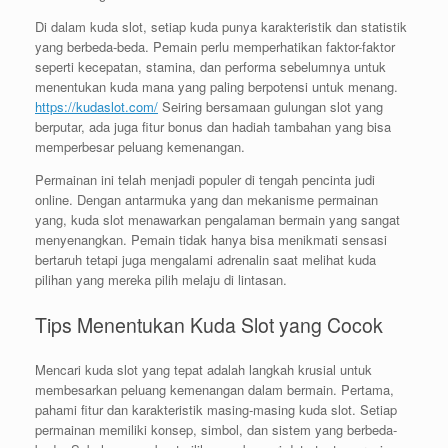
Di dalam kuda slot, setiap kuda punya karakteristik dan statistik
yang berbeda-beda. Pemain perlu memperhatikan faktor-faktor
seperti kecepatan, stamina, dan performa sebelumnya untuk
menentukan kuda mana yang paling berpotensi untuk menang.
https://kudaslot.com/
Seiring bersamaan gulungan slot yang
berputar, ada juga fitur bonus dan hadiah tambahan yang bisa
memperbesar peluang kemenangan.
Permainan ini telah menjadi populer di tengah pencinta judi
online. Dengan antarmuka yang dan mekanisme permainan
yang, kuda slot menawarkan pengalaman bermain yang sangat
menyenangkan. Pemain tidak hanya bisa menikmati sensasi
bertaruh tetapi juga mengalami adrenalin saat melihat kuda
pilihan yang mereka pilih melaju di lintasan.
Tips Menentukan Kuda Slot yang Cocok
Mencari kuda slot yang tepat adalah langkah krusial untuk
membesarkan peluang kemenangan dalam bermain. Pertama,
pahami fitur dan karakteristik masing-masing kuda slot. Setiap
permainan memiliki konsep, simbol, dan sistem yang berbeda-