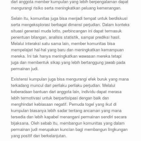
dari anggota member kumpulan yang lebih berpengalaman dapat
mengurangi risiko serta meningkatkan peluang kemenangan.
Selain itu, komunitas juga bisa menjadi tempat untuk berdiskusi
serta mengeksplorasi berbagai dimensi perjudian. Dalam konteks
situasi generasi muda lotto, perbincangan ini dapat termasuk
penentuan bilangan, analisis statistik, sampai prediksi hasil.
Melalui interaksi satu sama lain, member komunitas bisa
mempelajari hal-hal yang baru dan meningkatkan kemampuan
mereka. Ini tak hanya meningkatkan wawasan mereka tetapi
juga dan membentuk sikap yang lebih bertanggung jawab pada
permainan judi.
Existensi kumpulan juga bisa mengurangi efek buruk yang mana
terkadang muncul dari perilaku perilaku perjudian. Melalui
keberadaan bantuan dari anggota lain, individu dapat merasa
lebih termotivasi untuk berpartisipasi dengan baik dan
menghindari kebiasaan negatif. Pemuda togel yang ikut di
kumpulan biasanya lebih sadar tentang ancaman yang mana
tersedia dan lebih kapabel menangani permainan sendiri secara
bijaksana. Oleh sebab itu, membangun komunitas yang dalam
permainan judi merupakan kuncian bagi membangun lingkungan
yang positif dan berkelanjutan.