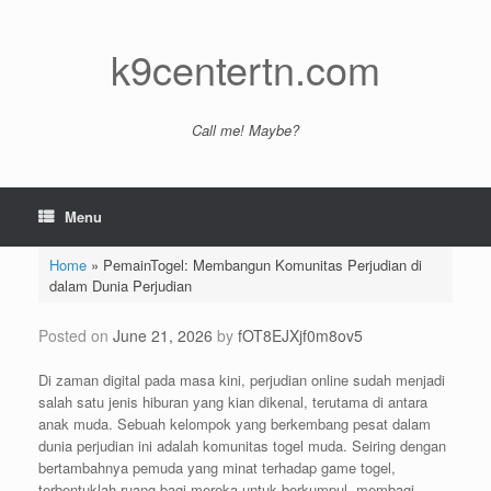
Skip
to
content
k9centertn.com
Call me! Maybe?
Menu
Home
»
PemainTogel: Membangun Komunitas Perjudian di
dalam Dunia Perjudian
Posted on
June 21, 2026
by
fOT8EJXjf0m8ov5
Di zaman digital pada masa kini, perjudian online sudah menjadi
salah satu jenis hiburan yang kian dikenal, terutama di antara
anak muda. Sebuah kelompok yang berkembang pesat dalam
dunia perjudian ini adalah komunitas togel muda. Seiring dengan
bertambahnya pemuda yang minat terhadap game togel,
terbentuklah ruang bagi mereka untuk berkumpul, membagi