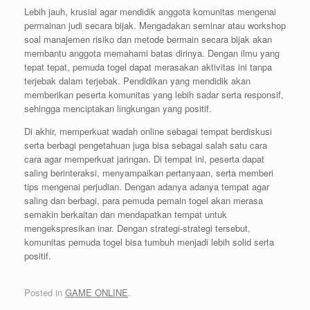
Lebih jauh, krusial agar mendidik anggota komunitas mengenai
permainan judi secara bijak. Mengadakan seminar atau workshop
soal manajemen risiko dan metode bermain secara bijak akan
membantu anggota memahami batas dirinya. Dengan ilmu yang
tepat tepat, pemuda togel dapat merasakan aktivitas ini tanpa
terjebak dalam terjebak. Pendidikan yang mendidik akan
memberikan peserta komunitas yang lebih sadar serta responsif,
sehingga menciptakan lingkungan yang positif.
Di akhir, memperkuat wadah online sebagai tempat berdiskusi
serta berbagi pengetahuan juga bisa sebagai salah satu cara
cara agar memperkuat jaringan. Di tempat ini, peserta dapat
saling berinteraksi, menyampaikan pertanyaan, serta memberi
tips mengenai perjudian. Dengan adanya adanya tempat agar
saling dan berbagi, para pemuda pemain togel akan merasa
semakin berkaitan dan mendapatkan tempat untuk
mengekspresikan inar. Dengan strategi-strategi tersebut,
komunitas pemuda togel bisa tumbuh menjadi lebih solid serta
positif.
Posted in
GAME ONLINE
.