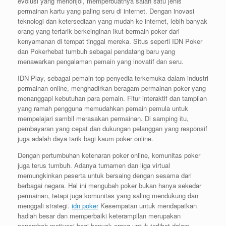
evolusi yang menonjol, memperbuatnya salah satu jenis
permainan kartu yang paling seru di internet. Dengan inovasi
teknologi dan ketersediaan yang mudah ke internet, lebih banyak
orang yang tertarik berkeinginan ikut bermain poker dari
kenyamanan di tempat tinggal mereka. Situs seperti IDN Poker
dan Pokerhebat tumbuh sebagai pendatang baru yang
menawarkan pengalaman pemain yang inovatif dan seru.
IDN Play, sebagai pemain top penyedia terkemuka dalam industri
permainan online, menghadirkan beragam permainan poker yang
menanggapi kebutuhan para pemain. Fitur interaktif dan tampilan
yang ramah pengguna memudahkan pemain pemula untuk
mempelajari sambil merasakan permainan. Di samping itu,
pembayaran yang cepat dan dukungan pelanggan yang responsif
juga adalah daya tarik bagi kaum poker online.
Dengan pertumbuhan ketenaran poker online, komunitas poker
juga terus tumbuh. Adanya turnamen dan liga virtual
memungkinkan peserta untuk bersaing dengan sesama dari
berbagai negara. Hal ini mengubah poker bukan hanya sekedar
permainan, tetapi juga komunitas yang saling mendukung dan
menggali strategi.
idn poker
Kesempatan untuk mendapatkan
hadiah besar dan memperbaiki keterampilan merupakan
penambah motivasi bagi banyak orang untuk terlibat dalam