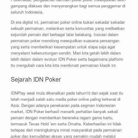
gampang diakses dan menyenangkan bagi semua penggemar di
seluruh Indonesia.
Di era digital ini, permainan poker online bukan sekadar sekadar
sebuah permainan, melainkan serta komunitas yang melibatkan
sejumlah pemain dari berbagai latar belakang. Inovasi dalam
permainan poker menolong mewujudkan suasana persaingan
yang serta memberikan kesempatan untuk siapa saja agar
menyelami keberuntungan sendiri. Mari kita getah lebih dalam
lebih dalam dalam evolusi IDN Poker serta bagaimana platform
itu mengubah cara kita kita menikmati permainan klasik ini.
Sejarah IDN Poker
IDNPlay awal mula dikenalkan pada tahun10 dan sejak saat itu
telah menjadi salah satu media poker online paling terkenal di
Asia. Dengan adanya penekanan pada segmen Indonesian
market, IDN Poker berhasil menarik perhatian banyak sekali
pemain dengan memberikan beraneka ragam game kartu,
termasuk Texas Hold ’em serta Omaha. Keberhasilan ini tidak
terlepas dari meningkatnya minat masyarakat pada permainan
poker dan kemudahan akses yang semakin mudah melalui