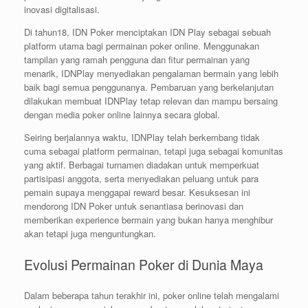
inovasi digitalisasi.
Di tahun18, IDN Poker menciptakan IDN Play sebagai sebuah
platform utama bagi permainan poker online. Menggunakan
tampilan yang ramah pengguna dan fitur permainan yang
menarik, IDNPlay menyediakan pengalaman bermain yang lebih
baik bagi semua penggunanya. Pembaruan yang berkelanjutan
dilakukan membuat IDNPlay tetap relevan dan mampu bersaing
dengan media poker online lainnya secara global.
Seiring berjalannya waktu, IDNPlay telah berkembang tidak
cuma sebagai platform permainan, tetapi juga sebagai komunitas
yang aktif. Berbagai turnamen diadakan untuk memperkuat
partisipasi anggota, serta menyediakan peluang untuk para
pemain supaya menggapai reward besar. Kesuksesan ini
mendorong IDN Poker untuk senantiasa berinovasi dan
memberikan experience bermain yang bukan hanya menghibur
akan tetapi juga menguntungkan.
Evolusi Permainan Poker di Dunia Maya
Dalam beberapa tahun terakhir ini, poker online telah mengalami