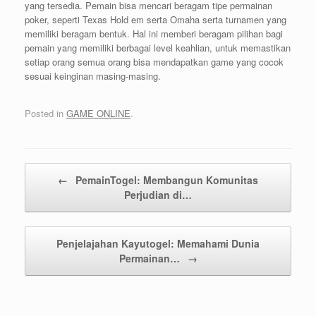
yang tersedia. Pemain bisa mencari beragam tipe permainan
poker, seperti Texas Hold em serta Omaha serta turnamen yang
memiliki beragam bentuk. Hal ini memberi beragam pilihan bagi
pemain yang memiliki berbagai level keahlian, untuk memastikan
setiap orang semua orang bisa mendapatkan game yang cocok
sesuai keinginan masing-masing.
Posted in
GAME ONLINE
.
Post navigation
←
PemainTogel: Membangun Komunitas
Perjudian di…
Penjelajahan Kayutogel: Memahami Dunia
Permainan…
→