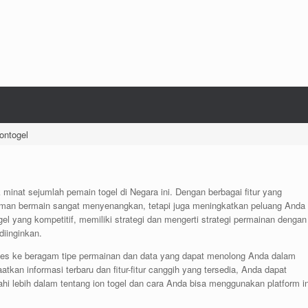
ontogel
 minat sejumlah pemain togel di Negara ini. Dengan berbagai fitur yang
laman bermain sangat menyenangkan, tetapi juga meningkatkan peluang Anda
 yang kompetitif, memiliki strategi dan mengerti strategi permainan dengan
diinginkan.
ses ke beragam tipe permainan dan data yang dapat menolong Anda dalam
an informasi terbaru dan fitur-fitur canggih yang tersedia, Anda dapat
hi lebih dalam tentang ion togel dan cara Anda bisa menggunakan platform in