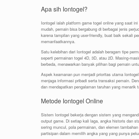
Apa sih Iontogel?
Iontogel ialah platform game togel online yang saat 
mudah, pemain bisa bergabung di berbagai jenis perjudi
karena tampilan yang user-friendly, buat baik sekali
memanfaatkannya.
Satu kelebihan dari Iontogel adalah beragam tipe per
seperti permainan togel 4D, 3D, atau 2D. Masing-ma
berbeda, menawarkan banyak pilihan bagi pemain untuk
Aspek keamanan pun menjadi prioritas utama Iontogel
menjaga informasi pribadi serta transaksi pemain. D
dan mendapatkan pengalaman taruhan yang menarik t
Metode Iontogel Online
Sistem Iontogel bekerja dengan sistem yang menganda
output game. Di setiap kali laga, angka historis dan st
sering muncul, pola permainan, dan elemen tambahan 
partisipan dalam memilih angka yang yang punya pel