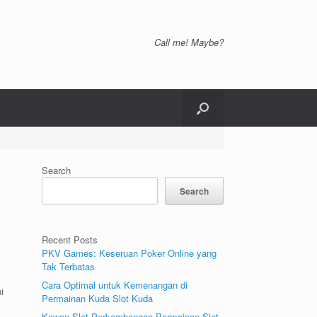
Call me! Maybe?
Search
Search
Recent Posts
PKV Games: Keseruan Poker Online yang
Tak Terbatas
Cara Optimal untuk Kemenangan di
i
Permainan Kuda Slot Kuda
Kawan Slot Perkembangan Permainan Slot