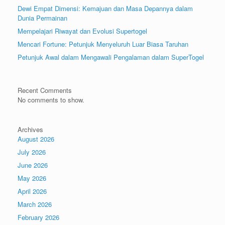
Dewi Empat Dimensi: Kemajuan dan Masa Depannya dalam
Dunia Permainan
Mempelajari Riwayat dan Evolusi Supertogel
Mencari Fortune: Petunjuk Menyeluruh Luar Biasa Taruhan
Petunjuk Awal dalam Mengawali Pengalaman dalam SuperTogel
Recent Comments
No comments to show.
Archives
August 2026
July 2026
June 2026
May 2026
April 2026
March 2026
February 2026