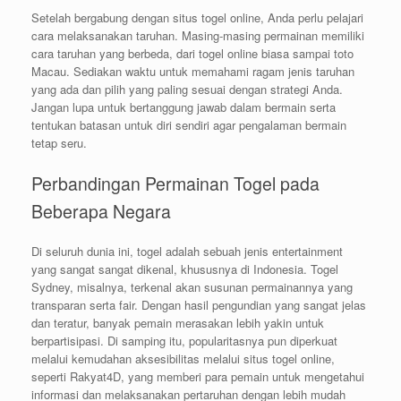
Setelah bergabung dengan situs togel online, Anda perlu pelajari
cara melaksanakan taruhan. Masing-masing permainan memiliki
cara taruhan yang berbeda, dari togel online biasa sampai toto
Macau. Sediakan waktu untuk memahami ragam jenis taruhan
yang ada dan pilih yang paling sesuai dengan strategi Anda.
Jangan lupa untuk bertanggung jawab dalam bermain serta
tentukan batasan untuk diri sendiri agar pengalaman bermain
tetap seru.
Perbandingan Permainan Togel pada
Beberapa Negara
Di seluruh dunia ini, togel adalah sebuah jenis entertainment
yang sangat sangat dikenal, khususnya di Indonesia. Togel
Sydney, misalnya, terkenal akan susunan permainannya yang
transparan serta fair. Dengan hasil pengundian yang sangat jelas
dan teratur, banyak pemain merasakan lebih yakin untuk
berpartisipasi. Di samping itu, popularitasnya pun diperkuat
melalui kemudahan aksesibilitas melalui situs togel online,
seperti Rakyat4D, yang memberi para pemain untuk mengetahui
informasi dan melaksanakan pertaruhan dengan lebih mudah