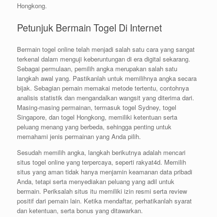
Hongkong.
Petunjuk Bermain Togel Di Internet
Bermain togel online telah menjadi salah satu cara yang sangat
terkenal dalam menguji keberuntungan di era digital sekarang.
Sebagai permulaan, pemilih angka merupakan salah satu
langkah awal yang. Pastikanlah untuk memilihnya angka secara
bijak. Sebagian pemain memakai metode tertentu, contohnya
analisis statistik dan mengandalkan wangsit yang diterima dari.
Masing-masing permainan, termasuk togel Sydney, togel
Singapore, dan togel Hongkong, memiliki ketentuan serta
peluang menang yang berbeda, sehingga penting untuk
memahami jenis permainan yang Anda pilih.
Sesudah memilih angka, langkah berikutnya adalah mencari
situs togel online yang terpercaya, seperti rakyat4d. Memilih
situs yang aman tidak hanya menjamin keamanan data pribadi
Anda, tetapi serta menyediakan peluang yang adil untuk
bermain. Periksalah situs itu memiliki izin resmi serta review
positif dari pemain lain. Ketika mendaftar, perhatikanlah syarat
dan ketentuan, serta bonus yang ditawarkan.