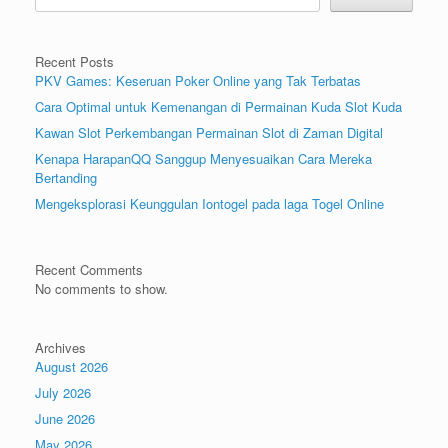
Recent Posts
PKV Games: Keseruan Poker Online yang Tak Terbatas
Cara Optimal untuk Kemenangan di Permainan Kuda Slot Kuda
Kawan Slot Perkembangan Permainan Slot di Zaman Digital
Kenapa HarapanQQ Sanggup Menyesuaikan Cara Mereka
Bertanding
Mengeksplorasi Keunggulan Iontogel pada laga Togel Online
Recent Comments
No comments to show.
Archives
August 2026
July 2026
June 2026
May 2026