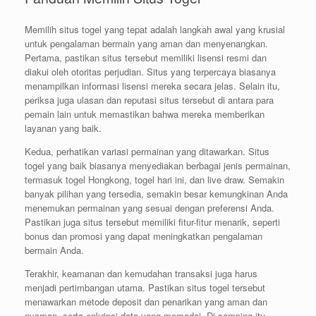
Memilih situs togel yang tepat adalah langkah awal yang krusial
untuk pengalaman bermain yang aman dan menyenangkan.
Pertama, pastikan situs tersebut memiliki lisensi resmi dan
diakui oleh otoritas perjudian. Situs yang terpercaya biasanya
menampilkan informasi lisensi mereka secara jelas. Selain itu,
periksa juga ulasan dan reputasi situs tersebut di antara para
pemain lain untuk memastikan bahwa mereka memberikan
layanan yang baik.
Kedua, perhatikan variasi permainan yang ditawarkan. Situs
togel yang baik biasanya menyediakan berbagai jenis permainan,
termasuk togel Hongkong, togel hari ini, dan live draw. Semakin
banyak pilihan yang tersedia, semakin besar kemungkinan Anda
menemukan permainan yang sesuai dengan preferensi Anda.
Pastikan juga situs tersebut memiliki fitur-fitur menarik, seperti
bonus dan promosi yang dapat meningkatkan pengalaman
bermain Anda.
Terakhir, keamanan dan kemudahan transaksi juga harus
menjadi pertimbangan utama. Pastikan situs togel tersebut
menawarkan metode deposit dan penarikan yang aman dan
nyaman, serta enkripsi data yang memadai. Di samping itu,