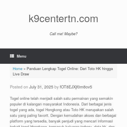
Skip
to
content
k9centertn.com
Call me! Maybe?
Menu
Home
»
Panduan Lengkap Togel Online: Dari Toto HK hingga
Live Draw
Posted on
July 31, 2025
by
fOT8EJXjf0m8ov5
Togel online telah menjadi salah satu permainan yang semakin
populer di kalangan masyarakat Indonesia. Dari berbagai jenis
togel yang ada, togel Hongkong atau Toto HK merupakan salah
satu yang paling favorit. Dengan kemudahan akses dan berbagai
platform yang tersedia, banyak penjudi yang mencari informasi
terkait togel Hongkong, termasuk keluaran terbaru, data hk, dan