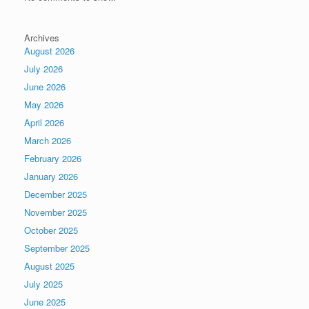
Archives
August 2026
July 2026
June 2026
May 2026
April 2026
March 2026
February 2026
January 2026
December 2025
November 2025
October 2025
September 2025
August 2025
July 2025
June 2025