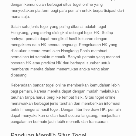
dengan kemunculan berbagai situs togel online yang
menyediakan platform bagi para pemain untuk berpartisipasi dari
mana saja.
Salah satu jenis togel yang paling dikenal adalah togel
Hongkong, yang sering disingkat sebagai togel HK. Setiap
harinya, pemain dapat mengikuti hasil keluaran dengan
mengakses data HK secara langsung. Pengeluaran HK yang
dilakukan secara resmi oleh Hongkong Pools membuat
permainan ini semakin menarik. Banyak pemain yang mencari
bocoran HK atau prediksi HK dari berbagai sumber untuk
membantu mereka dalam menentukan angka yang akan
dipasang.
Keberadaan bandar togel online memberikan kemudahan lebih
bagi pemain, karena mereka dapat dengan mudah melakukan
taruhan tanpa harus pergi ke tempat fisik. Situs togel online
menawarkan berbagai jenis taruhan dan memberikan informasi
terkini mengenai hasil togel. Dengan fitur live draw HK, pemain
dapat menyaksikan undian hasil secara langsung, menjadikan
pengalaman bermain jauh lebih menarik dan transparan.
Panduan Memilih Situs Togel