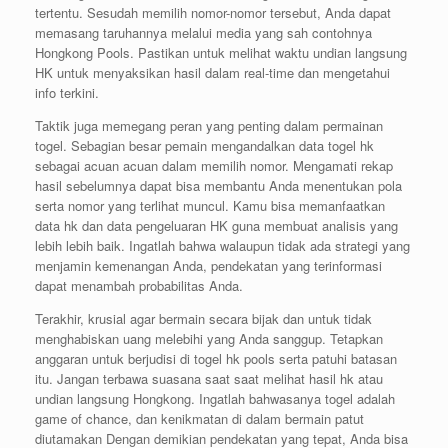
tertentu. Sesudah memilih nomor-nomor tersebut, Anda dapat
memasang taruhannya melalui media yang sah contohnya
Hongkong Pools. Pastikan untuk melihat waktu undian langsung
HK untuk menyaksikan hasil dalam real-time dan mengetahui
info terkini.
Taktik juga memegang peran yang penting dalam permainan
togel. Sebagian besar pemain mengandalkan data togel hk
sebagai acuan acuan dalam memilih nomor. Mengamati rekap
hasil sebelumnya dapat bisa membantu Anda menentukan pola
serta nomor yang terlihat muncul. Kamu bisa memanfaatkan
data hk dan data pengeluaran HK guna membuat analisis yang
lebih lebih baik. Ingatlah bahwa walaupun tidak ada strategi yang
menjamin kemenangan Anda, pendekatan yang terinformasi
dapat menambah probabilitas Anda.
Terakhir, krusial agar bermain secara bijak dan untuk tidak
menghabiskan uang melebihi yang Anda sanggup. Tetapkan
anggaran untuk berjudisi di togel hk pools serta patuhi batasan
itu. Jangan terbawa suasana saat saat melihat hasil hk atau
undian langsung Hongkong. Ingatlah bahwasanya togel adalah
game of chance, dan kenikmatan di dalam bermain patut
diutamakan Dengan demikian pendekatan yang tepat, Anda bisa