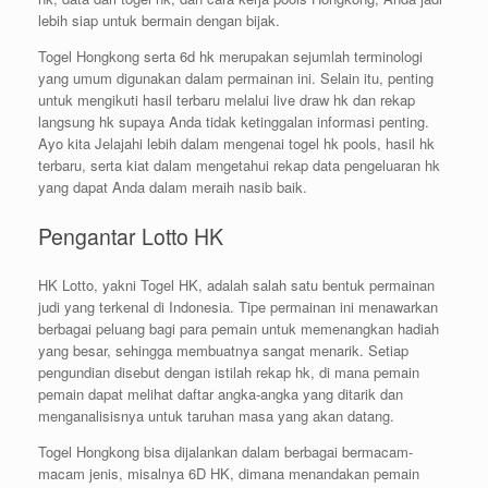
lebih siap untuk bermain dengan bijak.
Togel Hongkong serta 6d hk merupakan sejumlah terminologi
yang umum digunakan dalam permainan ini. Selain itu, penting
untuk mengikuti hasil terbaru melalui live draw hk dan rekap
langsung hk supaya Anda tidak ketinggalan informasi penting.
Ayo kita Jelajahi lebih dalam mengenai togel hk pools, hasil hk
terbaru, serta kiat dalam mengetahui rekap data pengeluaran hk
yang dapat Anda dalam meraih nasib baik.
Pengantar Lotto HK
HK Lotto, yakni Togel HK, adalah salah satu bentuk permainan
judi yang terkenal di Indonesia. Tipe permainan ini menawarkan
berbagai peluang bagi para pemain untuk memenangkan hadiah
yang besar, sehingga membuatnya sangat menarik. Setiap
pengundian disebut dengan istilah rekap hk, di mana pemain
pemain dapat melihat daftar angka-angka yang ditarik dan
menganalisisnya untuk taruhan masa yang akan datang.
Togel Hongkong bisa dijalankan dalam berbagai bermacam-
macam jenis, misalnya 6D HK, dimana menandakan pemain