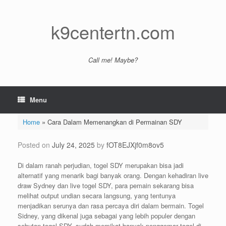
Skip
to
content
k9centertn.com
Call me! Maybe?
Menu
Home
»
Cara Dalam Memenangkan di Permainan SDY
Posted on
July 24, 2025
by
fOT8EJXjf0m8ov5
Di dalam ranah perjudian, togel SDY merupakan bisa jadi
alternatif yang menarik bagi banyak orang. Dengan kehadiran live
draw Sydney dan live togel SDY, para pemain sekarang bisa
melihat output undian secara langsung, yang tentunya
menjadikan serunya dan rasa percaya diri dalam bermain. Togel
Sidney, yang dikenal juga sebagai yang lebih populer dengan
sebutan togel SDY, sudah memikat banyak penggemar togel di