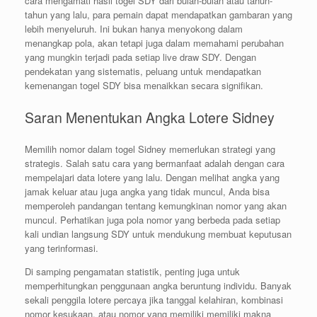
cara mengamati hasil togel SDY dari bulan-bulan atau tahun-
tahun yang lalu, para pemain dapat mendapatkan gambaran yang
lebih menyeluruh. Ini bukan hanya menyokong dalam
menangkap pola, akan tetapi juga dalam memahami perubahan
yang mungkin terjadi pada setiap live draw SDY. Dengan
pendekatan yang sistematis, peluang untuk mendapatkan
kemenangan togel SDY bisa menaikkan secara signifikan.
Saran Menentukan Angka Lotere Sidney
Memilih nomor dalam togel Sidney memerlukan strategi yang
strategis. Salah satu cara yang bermanfaat adalah dengan cara
mempelajari data lotere yang lalu. Dengan melihat angka yang
jamak keluar atau juga angka yang tidak muncul, Anda bisa
memperoleh pandangan tentang kemungkinan nomor yang akan
muncul. Perhatikan juga pola nomor yang berbeda pada setiap
kali undian langsung SDY untuk mendukung membuat keputusan
yang terinformasi.
Di samping pengamatan statistik, penting juga untuk
memperhitungkan penggunaan angka beruntung individu. Banyak
sekali penggila lotere percaya jika tanggal kelahiran, kombinasi
nomor kesukaan, atau nomor yang memiliki memiliki makna