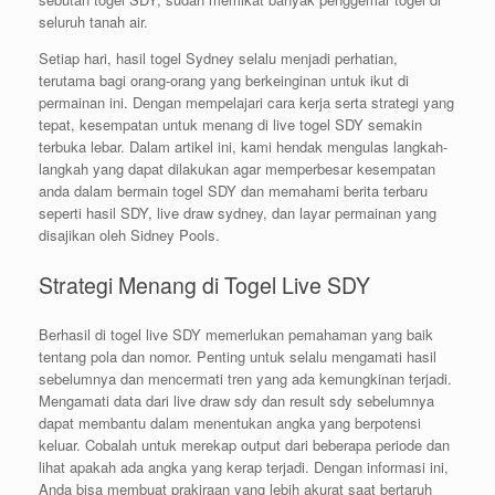
seluruh tanah air.
Setiap hari, hasil togel Sydney selalu menjadi perhatian,
terutama bagi orang-orang yang berkeinginan untuk ikut di
permainan ini. Dengan mempelajari cara kerja serta strategi yang
tepat, kesempatan untuk menang di live togel SDY semakin
terbuka lebar. Dalam artikel ini, kami hendak mengulas langkah-
langkah yang dapat dilakukan agar memperbesar kesempatan
anda dalam bermain togel SDY dan memahami berita terbaru
seperti hasil SDY, live draw sydney, dan layar permainan yang
disajikan oleh Sidney Pools.
Strategi Menang di Togel Live SDY
Berhasil di togel live SDY memerlukan pemahaman yang baik
tentang pola dan nomor. Penting untuk selalu mengamati hasil
sebelumnya dan mencermati tren yang ada kemungkinan terjadi.
Mengamati data dari live draw sdy dan result sdy sebelumnya
dapat membantu dalam menentukan angka yang berpotensi
keluar. Cobalah untuk merekap output dari beberapa periode dan
lihat apakah ada angka yang kerap terjadi. Dengan informasi ini,
Anda bisa membuat prakiraan yang lebih akurat saat bertaruh