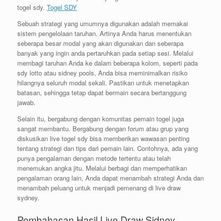
togel sdy.
Togel SDY
Sebuah strategi yang umumnya digunakan adalah memakai
sistem pengelolaan taruhan. Artinya Anda harus menentukan
seberapa besar modal yang akan digunakan dan seberapa
banyak yang ingin anda pertaruhkan pada setiap sesi. Melalui
membagi taruhan Anda ke dalam beberapa kolom, seperti pada
sdy lotto atau sidney pools, Anda bisa meminimalkan risiko
hilangnya seluruh modal sekali. Pastikan untuk menetapkan
batasan, sehingga tetap dapat bermain secara bertanggung
jawab.
Selain itu, bergabung dengan komunitas pemain togel juga
sangat membantu. Bergabung dengan forum atau grup yang
diskusikan live togel sdy bisa memberikan wawasan penting
tentang strategi dan tips dari pemain lain. Contohnya, ada yang
punya pengalaman dengan metode tertentu atau telah
menemukan angka jitu. Melalui berbagi dan memperhatikan
pengalaman orang lain, Anda dapat menambah strategi Anda dan
menambah peluang untuk menjadi pemenang di live draw
sydney.
Pembahasan Hasil Live Draw Sidney