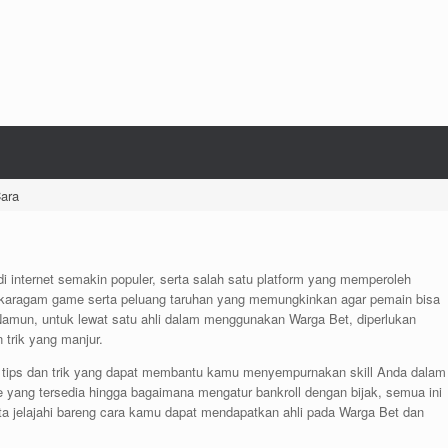
Cara
di internet semakin populer, serta salah satu platform yang memperoleh
ekaragam game serta peluang taruhan yang memungkinkan agar pemain bisa
 Namun, untuk lewat satu ahli dalam menggunakan Warga Bet, diperlukan
trik yang manjur.
h tips dan trik yang dapat membantu kamu menyempurnakan skill Anda dalam
 yang tersedia hingga bagaimana mengatur bankroll dengan bijak, semua ini
ta jelajahi bareng cara kamu dapat mendapatkan ahli pada Warga Bet dan