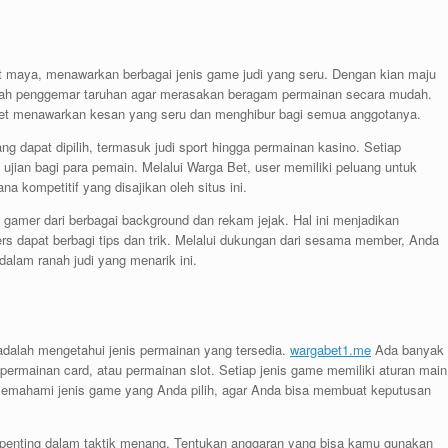
t maya, menawarkan berbagai jenis game judi yang seru. Dengan kian maju
umlah penggemar taruhan agar merasakan beragam permainan secara mudah.
et menawarkan kesan yang seru dan menghibur bagi semua anggotanya.
g dapat dipilih, termasuk judi sport hingga permainan kasino. Setiap
jian bagi para pemain. Melalui Warga Bet, user memiliki peluang untuk
a kompetitif yang disajikan oleh situs ini.
amer dari berbagai background dan rekam jejak. Hal ini menjadikan
ers dapat berbagi tips dan trik. Melalui dukungan dari sesama member, Anda
dalam ranah judi yang menarik ini.
adalah mengetahui jenis permainan yang tersedia.
wargabet1.me
Ada banyak
, permainan card, atau permainan slot. Setiap jenis game memiliki aturan main
 memahami jenis game yang Anda pilih, agar Anda bisa membuat keputusan
 penting dalam taktik menang. Tentukan anggaran yang bisa kamu gunakan