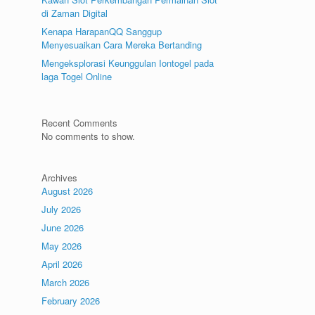
di Zaman Digital
Kenapa HarapanQQ Sanggup
Menyesuaikan Cara Mereka Bertanding
Mengeksplorasi Keunggulan Iontogel pada
laga Togel Online
Recent Comments
No comments to show.
Archives
August 2026
July 2026
June 2026
May 2026
April 2026
March 2026
February 2026