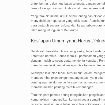
untuk bermain, dan ikuti batas tersebut. Jangan per
bankroll dengan cermat, Anda dapat memperlama wak
Yang terakhir, krusial untuk selalu tenang dan hindar
menyebabkan keputusan yang tidak tepat. Apabila kamu
cara bertaruh secara rasional dan tanpa terburu-bur
lebih menguntungkan di Bet Warga.
Kesilapan Umum yang Harus Dihinda
Salah satu kesalahan biasa yang sering terjadi oleh
ketentuan bermain. Tanpa memiliki pemahaman yang y
dengan mudah tersesat serta menderita kerugian. Pent
memulai memulai permainan agar bisa bermain dengan p
Kesilapan lain ialah terlalu terburu-buru dalam meng
mempertimbangkan dengan matang situasi yang ada. Pili
penting agar selalu memeriksa permainan secara meny
memaksimalkan peluang meraih kemenangan.
Terakhir, para pemain sering mengabaikan pengelolaan
kemungkinan mendapatkan kerugian besar semakin me
rencana tersebut tanpa batas yang telah ditetapkan. D