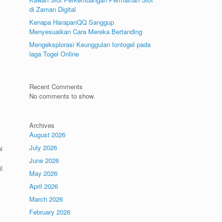
di Zaman Digital
Kenapa HarapanQQ Sanggup
Menyesuaikan Cara Mereka Bertanding
Mengeksplorasi Keunggulan Iontogel pada
laga Togel Online
Recent Comments
No comments to show.
Archives
August 2026
July 2026
i
June 2026
l
May 2026
April 2026
March 2026
February 2026