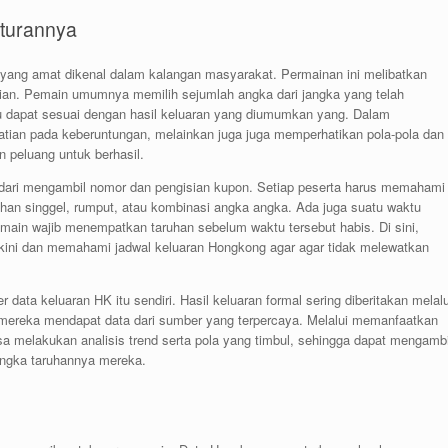
Aturannya
yang amat dikenal dalam kalangan masyarakat. Permainan ini melibatkan
dian. Pemain umumnya memilih sejumlah angka dari jangka yang telah
u dapat sesuai dengan hasil keluaran yang diumumkan yang. Dalam
atian pada keberuntungan, melainkan juga juga memperhatikan pola-pola dan
 peluang untuk berhasil.
i dari mengambil nomor dan pengisian kupon. Setiap peserta harus memahami
han singgel, rumput, atau kombinasi angka angka. Ada juga suatu waktu
 pemain wajib menempatkan taruhan sebelum waktu tersebut habis. Di sini,
rkini dan memahami jadwal keluaran Hongkong agar agar tidak melewatkan
 data keluaran HK itu sendiri. Hasil keluaran formal sering diberitakan melalu
mereka mendapat data dari sumber yang terpercaya. Melalui memanfaatkan
sa melakukan analisis trend serta pola yang timbul, sehingga dapat mengambi
angka taruhannya mereka.