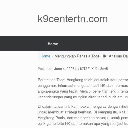
Skip
to
content
k9centertn.com
Home
Home
»
Mengungkap Rahasia Togel HK: Analisis Da
Posted on
June 4, 2026
by
fOT8EJXjf0m8ov5
Permainan Togel Hongkong telah jadi salah satu perm
penggemar, informasi mengenai hasil HK dan inform
angka-angka yang tepat. Melalui penelitian terkini te
kecenderungan yang mungkin akan terjadi di dalam undi
Di dalam tulisan ini, kami bakal mengulas dengan rin
untuk membuat strategi bermain. Di samping itu, kita
Hongkong Pools, dan memberikan petunjuk untuk pema
balik game lotto HK dan temukan apa yang menjadi kun