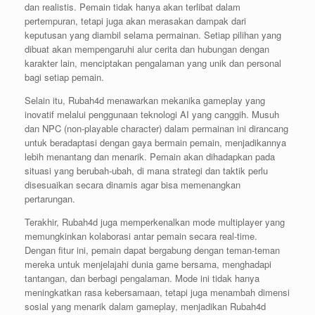
dan realistis. Pemain tidak hanya akan terlibat dalam
pertempuran, tetapi juga akan merasakan dampak dari
keputusan yang diambil selama permainan. Setiap pilihan yang
dibuat akan mempengaruhi alur cerita dan hubungan dengan
karakter lain, menciptakan pengalaman yang unik dan personal
bagi setiap pemain.
Selain itu, Rubah4d menawarkan mekanika gameplay yang
inovatif melalui penggunaan teknologi AI yang canggih. Musuh
dan NPC (non-playable character) dalam permainan ini dirancang
untuk beradaptasi dengan gaya bermain pemain, menjadikannya
lebih menantang dan menarik. Pemain akan dihadapkan pada
situasi yang berubah-ubah, di mana strategi dan taktik perlu
disesuaikan secara dinamis agar bisa memenangkan
pertarungan.
Terakhir, Rubah4d juga memperkenalkan mode multiplayer yang
memungkinkan kolaborasi antar pemain secara real-time.
Dengan fitur ini, pemain dapat bergabung dengan teman-teman
mereka untuk menjelajahi dunia game bersama, menghadapi
tantangan, dan berbagi pengalaman. Mode ini tidak hanya
meningkatkan rasa kebersamaan, tetapi juga menambah dimensi
sosial yang menarik dalam gameplay, menjadikan Rubah4d