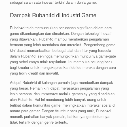
sebagai salah satu inovasi terkini dalam dunia game.
Dampak Rubah4d di Industri Game
Rubah4d telah memunculkan perubahan signifikan dalam cara
game dikembangkan dan dimainkan. Dengan teknologi inovatif
yang ditawarkan, Rubah4d mampu memberikan pengalaman
bermain yang lebih mendalam dan interaktif. Pengembang game
kini dapat memanfaatkan berbagai alat dan fitur yang tersedia
dalam Rubah4d, sehingga memungkinkan munculnya game-gate
yang sebelumnya tidak terpikirkan. Ini membuka peluang baru
bagi kreator untuk mengekspresikan ide-ide mereka dengan cara
yang lebih kreatif dan inovatif.
Adopsi Rubah4d di kalangan pemain juga memberikan dampak
yang besar. Pemain kini dapat merasakan pengalaman yang
lebih personal dan immersive melalui gameplay yang dihadirkan
oleh Rubah4d. Hal ini mendorong lebih banyak orang untuk
terlibat dalam komunitas game, meningkatkan interaksi sosial di
antara para gamer. Dengan fitur-fitur baru yang unik, Rubah4d
menarik perhatian banyak pemain, bahkan yang sebelumnya
tidak tertarik dengan genre tertentu.