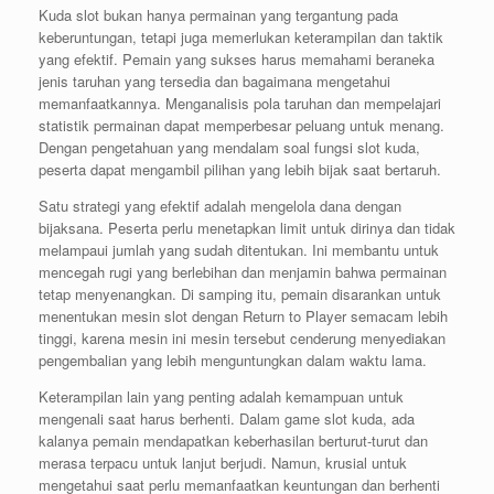
Kuda slot bukan hanya permainan yang tergantung pada
keberuntungan, tetapi juga memerlukan keterampilan dan taktik
yang efektif. Pemain yang sukses harus memahami beraneka
jenis taruhan yang tersedia dan bagaimana mengetahui
memanfaatkannya. Menganalisis pola taruhan dan mempelajari
statistik permainan dapat memperbesar peluang untuk menang.
Dengan pengetahuan yang mendalam soal fungsi slot kuda,
peserta dapat mengambil pilihan yang lebih bijak saat bertaruh.
Satu strategi yang efektif adalah mengelola dana dengan
bijaksana. Peserta perlu menetapkan limit untuk dirinya dan tidak
melampaui jumlah yang sudah ditentukan. Ini membantu untuk
mencegah rugi yang berlebihan dan menjamin bahwa permainan
tetap menyenangkan. Di samping itu, pemain disarankan untuk
menentukan mesin slot dengan Return to Player semacam lebih
tinggi, karena mesin ini mesin tersebut cenderung menyediakan
pengembalian yang lebih menguntungkan dalam waktu lama.
Keterampilan lain yang penting adalah kemampuan untuk
mengenali saat harus berhenti. Dalam game slot kuda, ada
kalanya pemain mendapatkan keberhasilan berturut-turut dan
merasa terpacu untuk lanjut berjudi. Namun, krusial untuk
mengetahui saat perlu memanfaatkan keuntungan dan berhenti