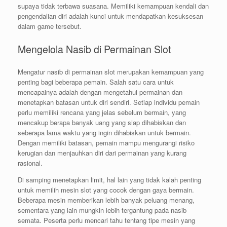
supaya tidak terbawa suasana. Memiliki kemampuan kendali dan
pengendalian diri adalah kunci untuk mendapatkan kesuksesan
dalam game tersebut.
Mengelola Nasib di Permainan Slot
Mengatur nasib di permainan slot merupakan kemampuan yang
penting bagi beberapa pemain. Salah satu cara untuk
mencapainya adalah dengan mengetahui permainan dan
menetapkan batasan untuk diri sendiri. Setiap individu pemain
perlu memiliki rencana yang jelas sebelum bermain, yang
mencakup berapa banyak uang yang siap dihabiskan dan
seberapa lama waktu yang ingin dihabiskan untuk bermain.
Dengan memiliki batasan, pemain mampu mengurangi risiko
kerugian dan menjauhkan diri dari permainan yang kurang
rasional.
Di samping menetapkan limit, hal lain yang tidak kalah penting
untuk memilih mesin slot yang cocok dengan gaya bermain.
Beberapa mesin memberikan lebih banyak peluang menang,
sementara yang lain mungkin lebih tergantung pada nasib
semata. Peserta perlu mencari tahu tentang tipe mesin yang