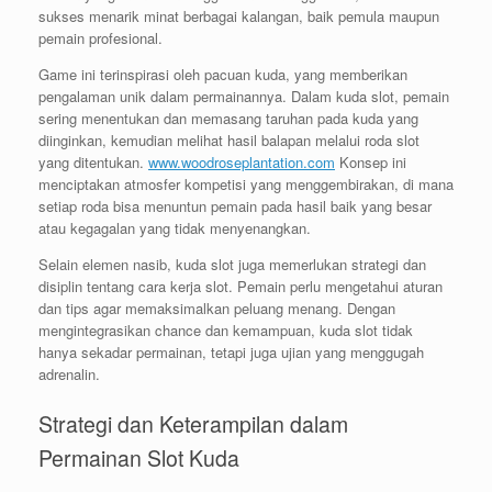
sukses menarik minat berbagai kalangan, baik pemula maupun
pemain profesional.
Game ini terinspirasi oleh pacuan kuda, yang memberikan
pengalaman unik dalam permainannya. Dalam kuda slot, pemain
sering menentukan dan memasang taruhan pada kuda yang
diinginkan, kemudian melihat hasil balapan melalui roda slot
yang ditentukan.
www.woodroseplantation.com
Konsep ini
menciptakan atmosfer kompetisi yang menggembirakan, di mana
setiap roda bisa menuntun pemain pada hasil baik yang besar
atau kegagalan yang tidak menyenangkan.
Selain elemen nasib, kuda slot juga memerlukan strategi dan
disiplin tentang cara kerja slot. Pemain perlu mengetahui aturan
dan tips agar memaksimalkan peluang menang. Dengan
mengintegrasikan chance dan kemampuan, kuda slot tidak
hanya sekadar permainan, tetapi juga ujian yang menggugah
adrenalin.
Strategi dan Keterampilan dalam
Permainan Slot Kuda