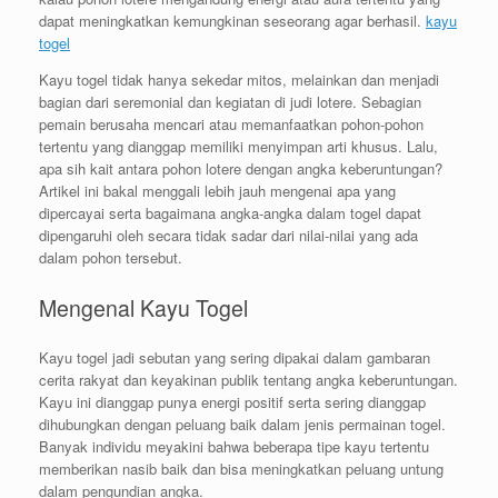
dapat meningkatkan kemungkinan seseorang agar berhasil.
kayu
togel
Kayu togel tidak hanya sekedar mitos, melainkan dan menjadi
bagian dari seremonial dan kegiatan di judi lotere. Sebagian
pemain berusaha mencari atau memanfaatkan pohon-pohon
tertentu yang dianggap memiliki menyimpan arti khusus. Lalu,
apa sih kait antara pohon lotere dengan angka keberuntungan?
Artikel ini bakal menggali lebih jauh mengenai apa yang
dipercayai serta bagaimana angka-angka dalam togel dapat
dipengaruhi oleh secara tidak sadar dari nilai-nilai yang ada
dalam pohon tersebut.
Mengenal Kayu Togel
Kayu togel jadi sebutan yang sering dipakai dalam gambaran
cerita rakyat dan keyakinan publik tentang angka keberuntungan.
Kayu ini dianggap punya energi positif serta sering dianggap
dihubungkan dengan peluang baik dalam jenis permainan togel.
Banyak individu meyakini bahwa beberapa tipe kayu tertentu
memberikan nasib baik dan bisa meningkatkan peluang untung
dalam pengundian angka.