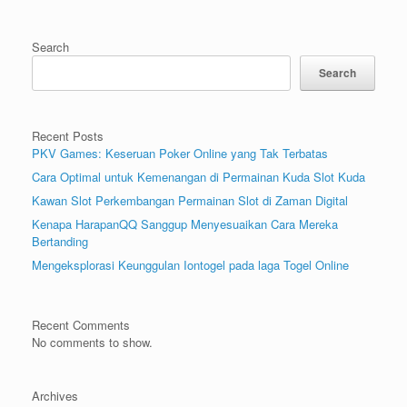
Search
Search
Recent Posts
PKV Games: Keseruan Poker Online yang Tak Terbatas
Cara Optimal untuk Kemenangan di Permainan Kuda Slot Kuda
Kawan Slot Perkembangan Permainan Slot di Zaman Digital
Kenapa HarapanQQ Sanggup Menyesuaikan Cara Mereka
Bertanding
Mengeksplorasi Keunggulan Iontogel pada laga Togel Online
Recent Comments
No comments to show.
Archives