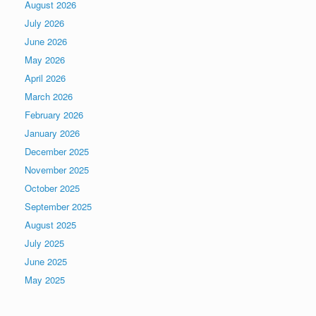
August 2026
July 2026
June 2026
May 2026
April 2026
March 2026
February 2026
January 2026
December 2025
November 2025
October 2025
September 2025
August 2025
July 2025
June 2025
May 2025