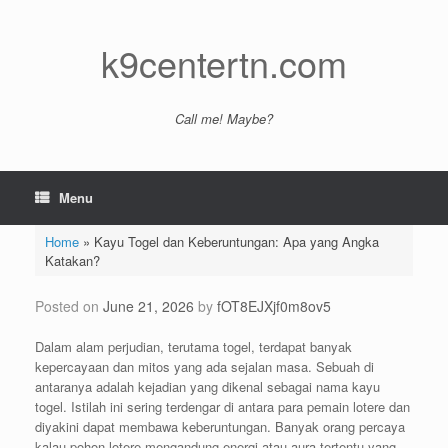
Skip
to
content
k9centertn.com
Call me! Maybe?
Menu
Home
»
Kayu Togel dan Keberuntungan: Apa yang Angka
Katakan?
Posted on
June 21, 2026
by
fOT8EJXjf0m8ov5
Dalam alam perjudian, terutama togel, terdapat banyak
kepercayaan dan mitos yang ada sejalan masa. Sebuah di
antaranya adalah kejadian yang dikenal sebagai nama kayu
togel. Istilah ini sering terdengar di antara para pemain lotere dan
diyakini dapat membawa keberuntungan. Banyak orang percaya
kalau pohon lotere mengandung energi atau aura tertentu yang