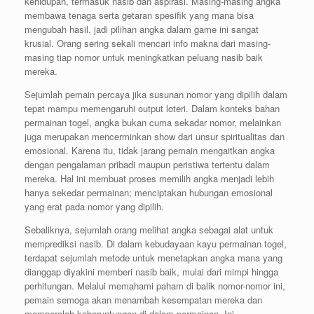
kehidupan, termasuk nasib dan aspirasi. Masing-masing angka
membawa tenaga serta getaran spesifik yang mana bisa
mengubah hasil, jadi pilihan angka dalam game ini sangat
krusial. Orang sering sekali mencari info makna dari masing-
masing tiap nomor untuk meningkatkan peluang nasib baik
mereka.
Sejumlah pemain percaya jika susunan nomor yang dipilih dalam
tepat mampu memengaruhi output loteri. Dalam konteks bahan
permainan togel, angka bukan cuma sekadar nomor, melainkan
juga merupakan mencerminkan show dari unsur spiritualitas dan
emosional. Karena itu, tidak jarang pemain mengaitkan angka
dengan pengalaman pribadi maupun peristiwa tertentu dalam
mereka. Hal ini membuat proses memilih angka menjadi lebih
hanya sekedar permainan; menciptakan hubungan emosional
yang erat pada nomor yang dipilih.
Sebaliknya, sejumlah orang melihat angka sebagai alat untuk
memprediksi nasib. Di dalam kebudayaan kayu permainan togel,
terdapat sejumlah metode untuk menetapkan angka mana yang
dianggap diyakini memberi nasib baik, mulai dari mimpi hingga
perhitungan. Melalui memahami paham di balik nomor-nomor ini,
pemain semoga akan menambah kesempatan mereka dan
memperoleh keberuntungan di dalam permainan. Ini