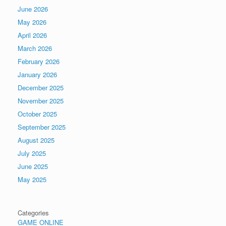
June 2026
May 2026
April 2026
March 2026
February 2026
January 2026
December 2025
November 2025
October 2025
September 2025
August 2025
July 2025
June 2025
May 2025
Categories
GAME ONLINE