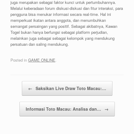
juga merupakan sebagai faktor kunci untuk pertumbuhannya.
Melalui keberadaan forum diskusi-diskusi dan fitur interaksi, para
pengguna bisa menukar informasi secara real-time. Hal ini
memperkuat ikatan antara anggota, dan menumbuhkan
semangat persaingan yang positif. Sebagai akibatnya, Kawan
Togel bukan hanya berfungsi sebagai platform perjudian,
melainkan juga sebagai sebagai kelompok yang mendukung
persatuan dan saling mendukung.
Posted in
GAME ONLINE
.
Post navigation
←
Saksikan Live Draw Toto Macau:…
Informasi Toto Macau: Analisa dan…
→