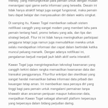
friendly, yang memungkinkan para pemain untuk dengan mudah
menavigasi opsi game serta informasi yang tersedia. Desain ini
tidak hanya atraktif tetapi juga sangat fungsional, maka pemain
baru dapat belajar dan menyesuaikan diri dalam waktu singkat.
Di samping itu, Kawan Togel memberikan sebuah sistem
notifikasi canggih yang sangat modern yang memberi tahu para
pemain tentang hasil, promo terbaru yang ada, dan tips dan
strategi berjudi. Fitur ini ini tidak hanya meningkatkan partisipasi
pengguna tetapi juga namun juga memudahkan mereka untuk
selalu mendapatkan informasi dan cepat dalam bertindak ketika
muncul peluang menarik. Dengan adanya notifikasi ini,
pengalaman berjudi menjadi jauh lebih aktif serta interaktif.
Kawan Togel juga mengintegrasikan teknologi keamanan yang
canggih terkini dalam rangka memastikan keamanan data dan
transaksi penggunanya. Fitur-fitur enkripsi dan otentikasi yang
sangat handal memastikan bahwa informasi data pribadi dan
keuangan tetap aman. Ini memberikan rasa percaya diri yang
tinggi bagi para pemain untuk mengalami permainan tanpa
khawatir akan ancaman penipuan maupun kebocoran data,
menjadikan Kawan Togel sebagai alternatif platform terpercaya
yang terpercaya dalam bidang perjudian daring.