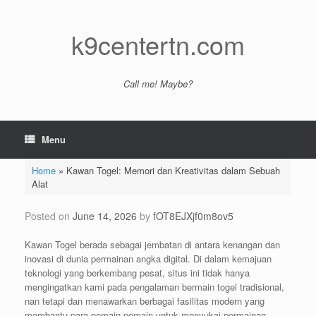
Skip
to
content
k9centertn.com
Call me! Maybe?
Menu
Home
»
Kawan Togel: Memori dan Kreativitas dalam Sebuah
Alat
Posted on
June 14, 2026
by
fOT8EJXjf0m8ov5
Kawan Togel berada sebagai jembatan di antara kenangan dan
inovasi di dunia permainan angka digital. Di dalam kemajuan
teknologi yang berkembang pesat, situs ini tidak hanya
mengingatkan kami pada pengalaman bermain togel tradisional,
nan tetapi dan menawarkan berbagai fasilitas modern yang
membantu para pemain pemain untuk menyukai permainan