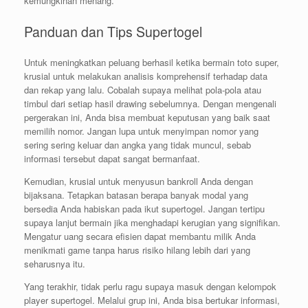
kemungkinan menang.
Panduan dan Tips Supertogel
Untuk meningkatkan peluang berhasil ketika bermain toto super,
krusial untuk melakukan analisis komprehensif terhadap data
dan rekap yang lalu. Cobalah supaya melihat pola-pola atau
timbul dari setiap hasil drawing sebelumnya. Dengan mengenali
pergerakan ini, Anda bisa membuat keputusan yang baik saat
memilih nomor. Jangan lupa untuk menyimpan nomor yang
sering sering keluar dan angka yang tidak muncul, sebab
informasi tersebut dapat sangat bermanfaat.
Kemudian, krusial untuk menyusun bankroll Anda dengan
bijaksana. Tetapkan batasan berapa banyak modal yang
bersedia Anda habiskan pada ikut supertogel. Jangan tertipu
supaya lanjut bermain jika menghadapi kerugian yang signifikan.
Mengatur uang secara efisien dapat membantu milik Anda
menikmati game tanpa harus risiko hilang lebih dari yang
seharusnya itu.
Yang terakhir, tidak perlu ragu supaya masuk dengan kelompok
player supertogel. Melalui grup ini, Anda bisa bertukar informasi,