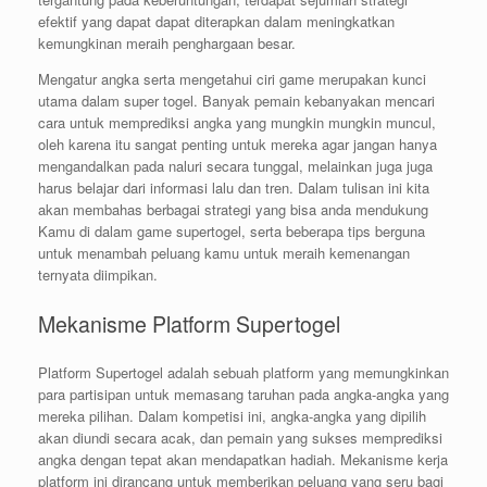
efektif yang dapat dapat diterapkan dalam meningkatkan
kemungkinan meraih penghargaan besar.
Mengatur angka serta mengetahui ciri game merupakan kunci
utama dalam super togel. Banyak pemain kebanyakan mencari
cara untuk memprediksi angka yang mungkin mungkin muncul,
oleh karena itu sangat penting untuk mereka agar jangan hanya
mengandalkan pada naluri secara tunggal, melainkan juga juga
harus belajar dari informasi lalu dan tren. Dalam tulisan ini kita
akan membahas berbagai strategi yang bisa anda mendukung
Kamu di dalam game supertogel, serta beberapa tips berguna
untuk menambah peluang kamu untuk meraih kemenangan
ternyata diimpikan.
Mekanisme Platform Supertogel
Platform Supertogel adalah sebuah platform yang memungkinkan
para partisipan untuk memasang taruhan pada angka-angka yang
mereka pilihan. Dalam kompetisi ini, angka-angka yang dipilih
akan diundi secara acak, dan pemain yang sukses memprediksi
angka dengan tepat akan mendapatkan hadiah. Mekanisme kerja
platform ini dirancang untuk memberikan peluang yang seru bagi