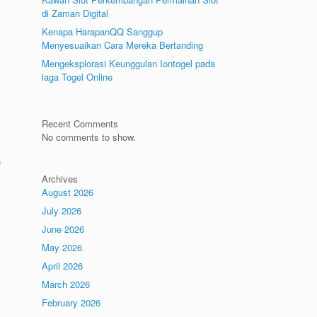
di Zaman Digital
Kenapa HarapanQQ Sanggup
Menyesuaikan Cara Mereka Bertanding
Mengeksplorasi Keunggulan Iontogel pada
laga Togel Online
Recent Comments
No comments to show.
a
Archives
August 2026
July 2026
June 2026
May 2026
April 2026
March 2026
February 2026