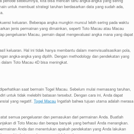
pa periode sebelumnya, kita bisa mencari tahu angka-angka yang sering
ain untuk membuat strategi taruhan berdasarkan data yang sudah ada,
a.
ekuensi keluaran. Beberapa angka mungkin muncul lebih sering pada waktu
dasarkan jenis permainan yang dimainkan, seperti Toto Macau atau Macau
dap pengeluaran Macau, pemain dapat mengevaluasi angka mana yang dapat
sil keluaran. Hal ini tidak hanya membantu dalam memvisualisasikan pola,
ngan angka-angka yang dipilih. Dengan methodology dan pendekatan yang
an dalam Toto Macau 4D bisa meningkat.
 diperhatikan saat bermain Togel Macau. Sebelum mulai memasang taruhan,
ndiri untuk tidak melebihi batasan tersebut. Dengan cara ini, Anda dapat
nsial yang negatif.
Togel Macau
Ingatlah bahwa tujuan utama adalah merasa
catat semua pengeluaran dan pemasukan dari permainan Anda. Buatlah
anjakan di Toto Macau dan berapa banyak yang berhasil Anda menangkan.
 permainan Anda dan menentukan apakah pendekatan yang Anda lakukan