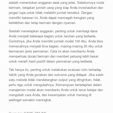
adalah menentukan anggaran awal yang jelas. Sebelumnya mulai
bermain, tetapkan jumlah uang yang siap Anda investasikan dan
jangan lupa untuk tidak melebihi jumlah tersebut. Dengan
memiliki batasan ini, Anda dapat mencegah kerugian yang
berlebihan dan tetap bermain dengan nyaman.
Setelah menetapkan anggaran, penting untuk membagi dana
Anda menjadi beberapa bagian untuk taruhan yang berbeda.
Contohnya, jika Anda memiliki jumlah modal 100 ribu, Anda bisa
memecahnya menjadi lima bagian, masing-masing 20 ribu untuk
bermacam jenis permainan. Cara ini akan membantu Anda
memperluas durasi bermain dan memberi peluang lebih besar
untuk meraih hasil positif dalam permainan yang berbeda.
Tak hanya itu, penting untuk melakukan evaluasi rutin terhadap
taktik yang Anda gunakan dan outcome yang didapat. Jika salah
satu metode tidak mendatangkan output yang diinginkan, tidak
perlu ragu untuk mengubahnya. Kemampuan beradaptasi dalam
manajemen modal akan membantu Anda untuk terus belajar dan
mengubah cara Anda, dan kesempatan untuk menang di
walitogel semakin meningkat.