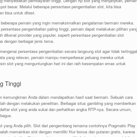
g menyediakan pembayaran tinggi. Dengan rtp slot yang menjanjikan, pemai
ot besar. Melalui beberapa persentase pengembalian slot, kita bisa
 bisa untuk ditest.
agi beberapa pemain yang ingin memaksimalkan pengalaman bermain mereka.
rsentase pengembalian paling tinggi, pemain dapat melakukan pilihan yan
ah dikenal provider yang populer, seperti persentase pengembalian slot
as dengan berbagai jenis tema.
u mengenai persentase pengembalian secara langsung slot agar tidak tertingga
data yang relevan, pemain mampu memperbesar peluang mereka untuk
mesin slot yang menguntungkan hari ini dan raih kesempatan emas untuk
g Tinggi
an kemungkinan Anda dalam mendapatkan hasil saat bermain. Sebuah cara
lah dengan melakukan penelitian. Berbagai situs gambling yang memberikan
daftar slot yang anda sukai dan perhatikan angka RTP-nya. Secara umum,
 bagus.
lot yang Anda pilih. Slot dari pengembang ternama contohnya Pragmatic Play
lah memainkan slot dengan memiliki fitur bonus dan putaran gratis, karena