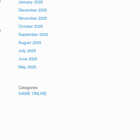
n
January 2026
December 2025
November 2025
October 2025
g
September 2025
August 2025
July 2025
l
June 2025
May 2025
Categories
GAME ONLINE