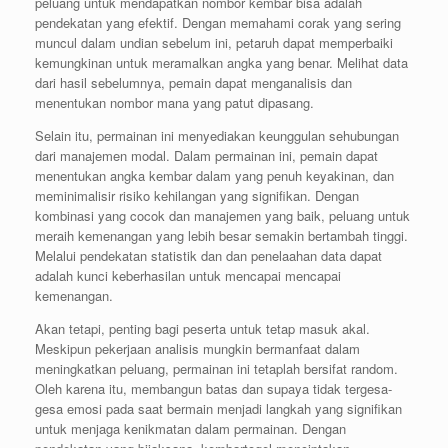
peluang untuk mendapatkan nombor kembar bisa adalah
pendekatan yang efektif. Dengan memahami corak yang sering
muncul dalam undian sebelum ini, petaruh dapat memperbaiki
kemungkinan untuk meramalkan angka yang benar. Melihat data
dari hasil sebelumnya, pemain dapat menganalisis dan
menentukan nombor mana yang patut dipasang.
Selain itu, permainan ini menyediakan keunggulan sehubungan
dari manajemen modal. Dalam permainan ini, pemain dapat
menentukan angka kembar dalam yang penuh keyakinan, dan
meminimalisir risiko kehilangan yang signifikan. Dengan
kombinasi yang cocok dan manajemen yang baik, peluang untuk
meraih kemenangan yang lebih besar semakin bertambah tinggi.
Melalui pendekatan statistik dan dan penelaahan data dapat
adalah kunci keberhasilan untuk mencapai mencapai
kemenangan.
Akan tetapi, penting bagi peserta untuk tetap masuk akal.
Meskipun pekerjaan analisis mungkin bermanfaat dalam
meningkatkan peluang, permainan ini tetaplah bersifat random.
Oleh karena itu, membangun batas dan supaya tidak tergesa-
gesa emosi pada saat bermain menjadi langkah yang signifikan
untuk menjaga kenikmatan dalam permainan. Dengan