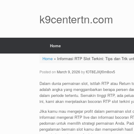
Skip
to
content
k9centertn.com
Home
Home
»
Informasi RTP Slot Terkini: Tips dan Trik 
Posted on
March 9, 2026
by
fOT8EJXjf0m8ov5
Dalam dunia permainan slot, istilah RTP atau Return t
adalah angka yang menggambarkan berapa persen dana 
dalam periode tertentu. Semakin tinggi RTP, ada pel
ini, kami akan menjelaskan bocoran RTP slot terkin
Jika kamu mau mengejar profit dalam permainan slot o
informasi mengenai RTP live dan informasi bocoran RT
pedoman untuk memilih strategi permainan Anda. Pad
pengalaman bermain slot kamu dan memperoleh hasil 