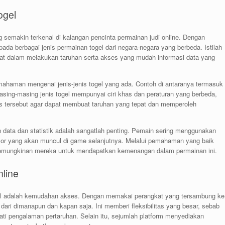
ogel
 semakin terkenal di kalangan pencinta permainan judi online. Dengan
ada berbagai jenis permainan togel dari negara-negara yang berbeda. Istilah
pat dalam melakukan taruhan serta akses yang mudah informasi data yang
ahaman mengenai jenis-jenis togel yang ada. Contoh di antaranya termasuk
asing-masing jenis togel mempunyai ciri khas dan peraturan yang berbeda,
ls tersebut agar dapat membuat taruhan yang tepat dan memperoleh
an data dan statistik adalah sangatlah penting. Pemain sering menggunakan
or yang akan muncul di game selanjutnya. Melalui pemahaman yang baik
 kemungkinan mereka untuk mendapatkan kemenangan dalam permainan ini.
line
togel adalah kemudahan akses. Dengan memakai perangkat yang tersambung ke
ari dimanapun dan kapan saja. Ini memberi fleksibilitas yang besar, sebab
mati pengalaman pertaruhan. Selain itu, sejumlah platform menyediakan