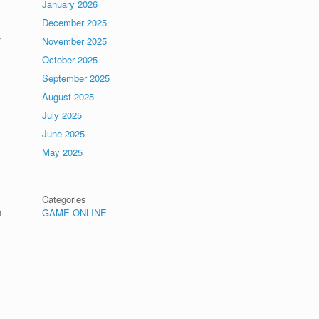
January 2026
December 2025
r
November 2025
October 2025
September 2025
August 2025
July 2025
June 2025
May 2025
Categories
n
GAME ONLINE