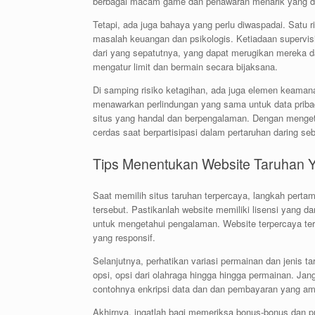
berbagai macam game dan penawaran menarik yang da
Tetapi, ada juga bahaya yang perlu diwaspadai. Satu r
masalah keuangan dan psikologis. Ketiadaan supervis
dari yang sepatutnya, yang dapat merugikan mereka da
mengatur limit dan bermain secara bijaksana.
Di samping risiko ketagihan, ada juga elemen keaman
menawarkan perlindungan yang sama untuk data prib
situs yang handal dan berpengalaman. Dengan mengeta
cerdas saat berpartisipasi dalam pertaruhan daring se
Tips Menentukan Website Taruhan 
Saat memilih situs taruhan terpercaya, langkah perta
tersebut. Pastikanlah website memiliki lisensi yang da
untuk mengetahui pengalaman. Website terpercaya ter
yang responsif.
Selanjutnya, perhatikan variasi permainan dan jenis t
opsi, opsi dari olahraga hingga hingga permainan. Ja
contohnya enkripsi data dan dan pembayaran yang aman.
Akhirnya, ingatlah bagi memeriksa bonus-bonus dan pr