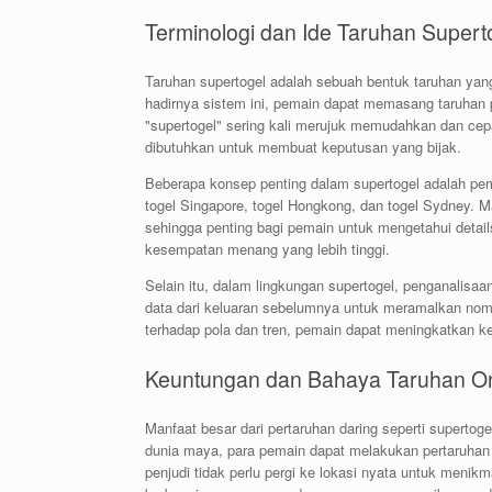
Terminologi dan Ide Taruhan Supert
Taruhan supertogel adalah sebuah bentuk taruhan yang
hadirnya sistem ini, pemain dapat memasang taruhan p
"supertogel" sering kali merujuk memudahkan dan ce
dibutuhkan untuk membuat keputusan yang bijak.
Beberapa konsep penting dalam supertogel adalah pem
togel Singapore, togel Hongkong, dan togel Sydney. M
sehingga penting bagi pemain untuk mengetahui detai
kesempatan menang yang lebih tinggi.
Selain itu, dalam lingkungan supertogel, penganalisa
data dari keluaran sebelumnya untuk meramalkan nom
terhadap pola dan tren, pemain dapat meningkatkan
Keuntungan dan Bahaya Taruhan On
Manfaat besar dari pertaruhan daring seperti super
dunia maya, para pemain dapat melakukan pertaruhan d
penjudi tidak perlu pergi ke lokasi nyata untuk menik