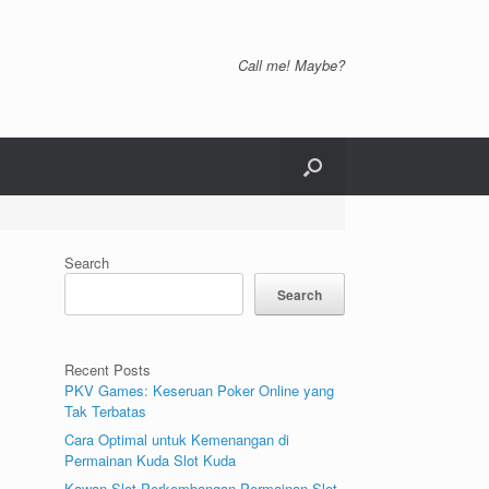
Call me! Maybe?
Search
Search
Recent Posts
PKV Games: Keseruan Poker Online yang
Tak Terbatas
Cara Optimal untuk Kemenangan di
Permainan Kuda Slot Kuda
Kawan Slot Perkembangan Permainan Slot