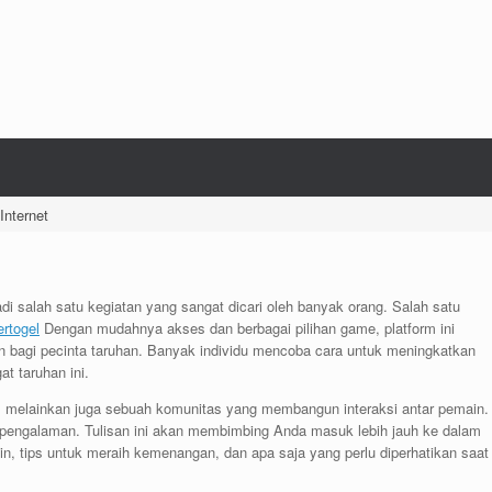
Internet
jadi salah satu kegiatan yang sangat dicari oleh banyak orang. Salah satu
rtogel
Dengan mudahnya akses dan berbagai pilihan game, platform ini
bagi pecinta taruhan. Banyak individu mencoba cara untuk meningkatkan
t taruhan ini.
h, melainkan juga sebuah komunitas yang membangun interaksi antar pemain.
 dan pengalaman. Tulisan ini akan membimbing Anda masuk lebih jauh ke dalam
n, tips untuk meraih kemenangan, dan apa saja yang perlu diperhatikan saat