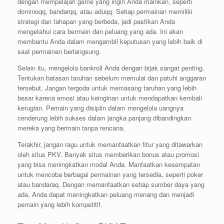
dengan mempelajari game yang ingin Anda mainkan, seperti
dominoqq, bandarqq, atau aduqq. Setiap permainan memiliki
strategi dan tahapan yang berbeda, jadi pastikan Anda
mengetahui cara bermain dan peluang yang ada. Ini akan
membantu Anda dalam mengambil keputusan yang lebih baik di
saat permainan berlangsung.
Selain itu, mengelola bankroll Anda dengan bijak sangat penting.
Tentukan batasan taruhan sebelum memulai dan patuhi anggaran
tersebut. Jangan tergoda untuk memasang taruhan yang lebih
besar karena emosi atau keinginan untuk mendapatkan kembali
kerugian. Pemain yang disiplin dalam mengelola uangnya
cenderung lebih sukses dalam jangka panjang dibandingkan
mereka yang bermain tanpa rencana.
Terakhir, jangan ragu untuk memanfaatkan fitur yang ditawarkan
oleh situs PKV. Banyak situs memberikan bonus atau promosi
yang bisa meningkatkan modal Anda. Manfaatkan kesempatan
untuk mencoba berbagai permainan yang tersedia, seperti poker
atau bandaraq. Dengan memanfaatkan setiap sumber daya yang
ada, Anda dapat meningkatkan peluang menang dan menjadi
pemain yang lebih kompetitif.