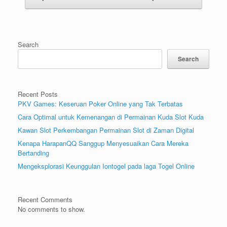
Search
Search
Recent Posts
PKV Games: Keseruan Poker Online yang Tak Terbatas
Cara Optimal untuk Kemenangan di Permainan Kuda Slot Kuda
Kawan Slot Perkembangan Permainan Slot di Zaman Digital
Kenapa HarapanQQ Sanggup Menyesuaikan Cara Mereka
Bertanding
Mengeksplorasi Keunggulan Iontogel pada laga Togel Online
Recent Comments
No comments to show.