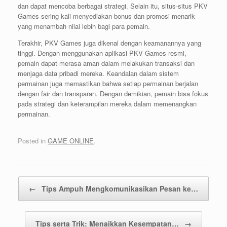
dan dapat mencoba berbagai strategi. Selain itu, situs-situs PKV
Games sering kali menyediakan bonus dan promosi menarik
yang menambah nilai lebih bagi para pemain.
Terakhir, PKV Games juga dikenal dengan keamanannya yang
tinggi. Dengan menggunakan aplikasi PKV Games resmi,
pemain dapat merasa aman dalam melakukan transaksi dan
menjaga data pribadi mereka. Keandalan dalam sistem
permainan juga memastikan bahwa setiap permainan berjalan
dengan fair dan transparan. Dengan demikian, pemain bisa fokus
pada strategi dan keterampilan mereka dalam memenangkan
permainan.
Posted in
GAME ONLINE
.
Post navigation
←
Tips Ampuh Mengkomunikasikan Pesan ke…
Tips serta Trik: Menaikkan Kesempatan…
→