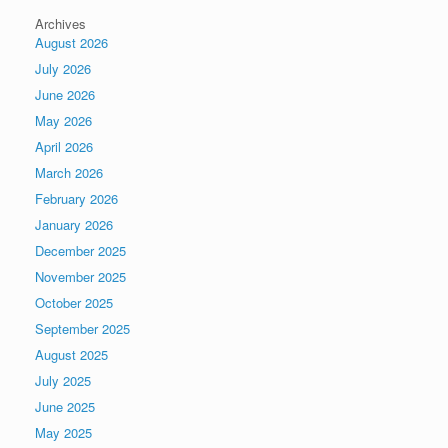
Archives
August 2026
July 2026
June 2026
May 2026
April 2026
March 2026
February 2026
January 2026
December 2025
November 2025
October 2025
September 2025
August 2025
July 2025
June 2025
May 2025