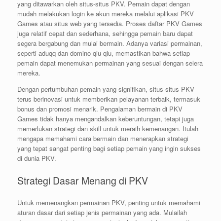
yang ditawarkan oleh situs-situs PKV. Pemain dapat dengan
mudah melakukan login ke akun mereka melalui aplikasi PKV
Games atau situs web yang tersedia. Proses daftar PKV Games
juga relatif cepat dan sederhana, sehingga pemain baru dapat
segera bergabung dan mulai bermain. Adanya variasi permainan,
seperti aduqq dan domino qiu qiu, memastikan bahwa setiap
pemain dapat menemukan permainan yang sesuai dengan selera
mereka.
Dengan pertumbuhan pemain yang signifikan, situs-situs PKV
terus berinovasi untuk memberikan pelayanan terbaik, termasuk
bonus dan promosi menarik. Pengalaman bermain di PKV
Games tidak hanya mengandalkan keberuntungan, tetapi juga
memerlukan strategi dan skill untuk meraih kemenangan. Itulah
mengapa memahami cara bermain dan menerapkan strategi
yang tepat sangat penting bagi setiap pemain yang ingin sukses
di dunia PKV.
Strategi Dasar Menang di PKV
Untuk memenangkan permainan PKV, penting untuk memahami
aturan dasar dari setiap jenis permainan yang ada. Mulailah