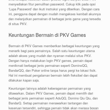
menyediakan fitur pemulihan password. Cukup klik pada opsi
‘Lupa Password’ dan ikuti instruksi yang diberikan. Dengan cara
ini, pengguna dapat dengan mudah mengakses kembali akunnya
dan melanjutkan permainan di berbagai jenis game yang tersedia
di situs PKV.
Keuntungan Bermain di PKV Games
Bermain di PKV Games memberikan berbagai keuntungan yang
menarik bagi para pemainnya. Salah satu keuntungan utama
adalah akses yang mudah dan nyaman melalui situs PKV.
Dengan hanya melakukan login PKV games, pemain dapat
menikmati berbagai jenis permainan seperti DominoQQ,
BandarQQ, dan Poker online tanpa harus pergi ke lokasi fisik.
Hal ini membuat pengalaman bermain lebih fleksibel dan dapat
dilakukan kapan saja.
Keuntungan lainnya adalah keberagaman permainan yang
ditawarkan. Dalam PKV Games, pemain dapat memilih dari
berbagai jenis permainan seperti AduQQ, Domino Qiu Qiu, dan
BandarQ. Setiap permainan menawarkan tantangan dan
keseruan tersendiri, sehingga pemain tidak akan merasa bosan