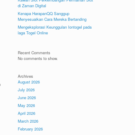
di Zaman Digital
Kenapa HarapanQQ Sanggup
Menyesuaikan Cara Mereka Bertanding
Mengeksplorasi Keunggulan Iontogel pada
laga Togel Online
Recent Comments
.
No comments to show.
Archives
August 2026
n
July 2026
June 2026
May 2026
April 2026
March 2026
February 2026