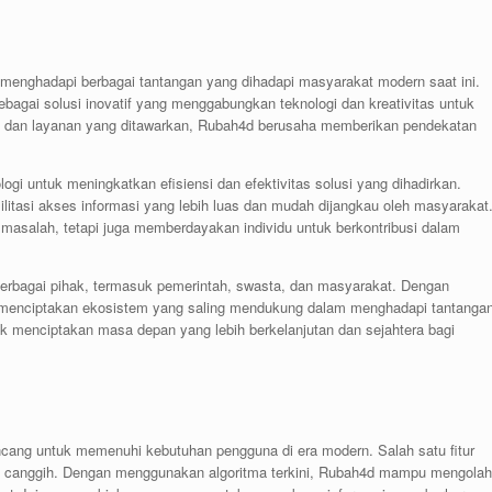
 menghadapi berbagai tantangan yang dihadapi masyarakat modern saat ini.
bagai solusi inovatif yang menggabungkan teknologi dan kreativitas untuk
am dan layanan yang ditawarkan, Rubah4d berusaha memberikan pendekatan
gi untuk meningkatkan efisiensi dan efektivitas solusi yang dihadirkan.
itasi akses informasi yang lebih luas dan mudah dijangkau oleh masyarakat
masalah, tetapi juga memberdayakan individu untuk berkontribusi dalam
 berbagai pihak, termasuk pemerintah, swasta, dan masyarakat. Dengan
menciptakan ekosistem yang saling mendukung dalam menghadapi tantanga
tuk menciptakan masa depan yang lebih berkelanjutan dan sejahtera bagi
ancang untuk memenuhi kebutuhan pengguna di era modern. Salah satu fitur
g canggih. Dengan menggunakan algoritma terkini, Rubah4d mampu mengolah