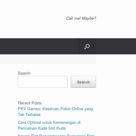
Call me! Maybe?
Search
Search
Recent Posts
PKV Games: Keseruan Poker Online yang
Tak Terbatas
Cara Optimal untuk Kemenangan di
Permainan Kuda Slot Kuda
Kawan Slot Perkembangan Permainan Slot