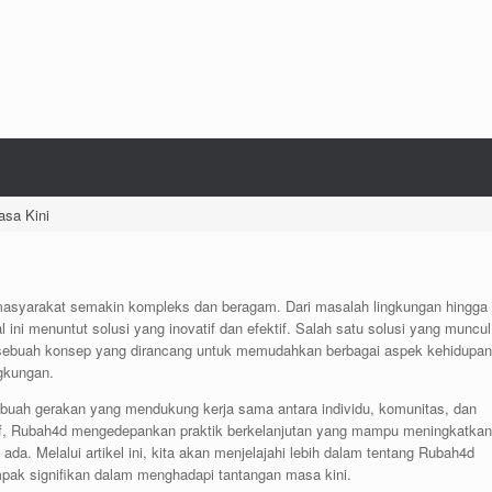
asa Kini
h masyarakat semakin kompleks dan beragam. Dari masalah lingkungan hingga
 ini menuntut solusi yang inovatif dan efektif. Salah satu solusi yang muncul
 sebuah konsep yang dirancang untuk memudahkan berbagai aspek kehidupan
ngkungan.
ebuah gerakan yang mendukung kerja sama antara individu, komunitas, dan
if, Rubah4d mengedepankan praktik berkelanjutan yang mampu meningkatkan
a. Melalui artikel ini, kita akan menjelajahi lebih dalam tentang Rubah4d
k signifikan dalam menghadapi tantangan masa kini.