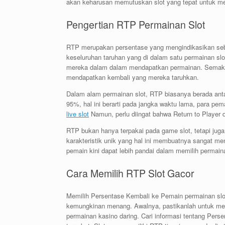
akan keharusan memutuskan slot yang tepat untuk me
Pengertian RTP Permainan Slot
RTP merupakan persentase yang mengindikasikan seb
keseluruhan taruhan yang di dalam satu permainan s
mereka dalam dalam mendapatkan permainan. Semakin 
mendapatkan kembali yang mereka taruhkan.
Dalam alam permainan slot, RTP biasanya berada ant
95%, hal ini berarti pada jangka waktu lama, para pe
live slot
Namun, perlu diingat bahwa Return to Player 
RTP bukan hanya terpakai pada game slot, tetapi juga
karakteristik unik yang hal ini membuatnya sangat me
pemain kini dapat lebih pandai dalam memilih permai
Cara Memilih RTP Slot Gacor
Memilih Persentase Kembali ke Pemain permainan slo
kemungkinan menang. Awalnya, pastikanlah untuk mela
permainan kasino daring. Cari informasi tentang Per