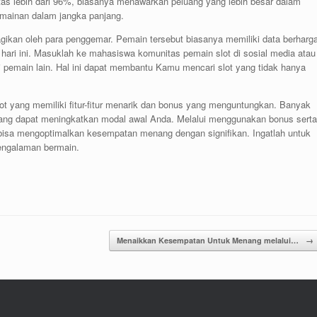
 atas lebih dari 96%, biasanya menawarkan peluang yang lebih besar dalam
rmainan dalam jangka panjang.
gikan oleh para penggemar. Pemain tersebut biasanya memiliki data berharg
hari ini. Masuklah ke mahasiswa komunitas pemain slot di sosial media atau
ri pemain lain. Hal ini dapat membantu Kamu mencari slot yang tidak hanya
lot yang memiliki fitur-fitur menarik dan bonus yang menguntungkan. Banyak
yang dapat meningkatkan modal awal Anda. Melalui menggunakan bonus serta
bisa mengoptimalkan kesempatan menang dengan signifikan. Ingatlah untuk
pengalaman bermain.
Menaikkan Kesempatan Untuk Menang melalui…
→