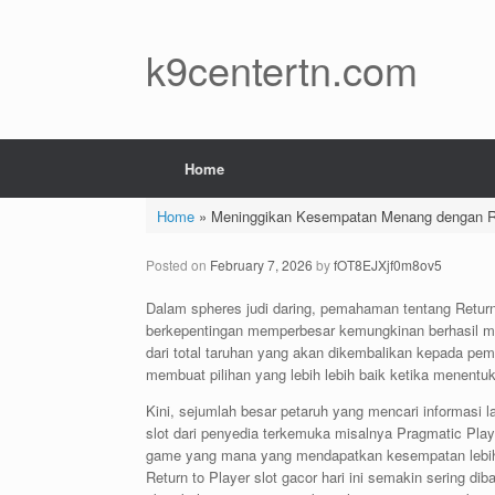
Skip
to
content
k9centertn.com
Home
Home
»
Meninggikan Kesempatan Menang dengan Ret
Posted on
February 7, 2026
by
fOT8EJXjf0m8ov5
Dalam spheres judi daring, pemahaman tentang Return 
berkepentingan memperbesar kemungkinan berhasil m
dari total taruhan yang akan dikembalikan kepada pe
membuat pilihan yang lebih lebih baik ketika menentu
Kini, sejumlah besar petaruh yang mencari informasi 
slot dari penyedia terkemuka misalnya Pragmatic Pla
game yang mana yang mendapatkan kesempatan lebih be
Return to Player slot gacor hari ini semakin sering