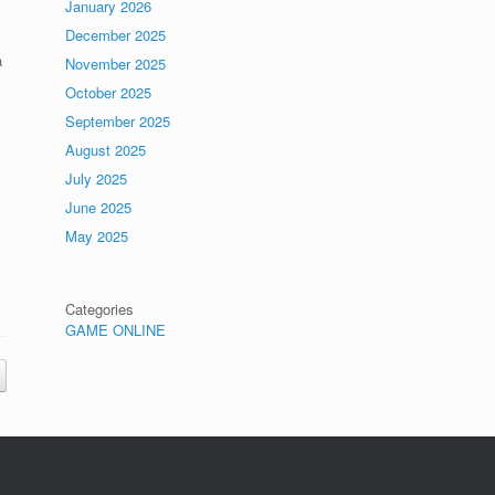
January 2026
December 2025
a
November 2025
October 2025
September 2025
August 2025
July 2025
June 2025
May 2025
Categories
GAME ONLINE