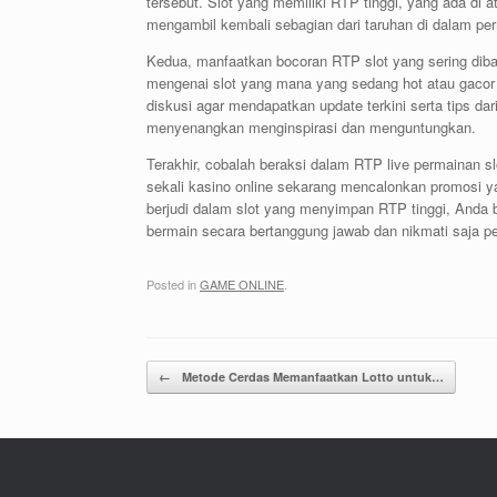
tersebut. Slot yang memiliki RTP tinggi, yang ada di
mengambil kembali sebagian dari taruhan di dalam pe
Kedua, manfaatkan bocoran RTP slot yang sering diba
mengenai slot yang mana yang sedang hot atau gacor 
diskusi agar mendapatkan update terkini serta tips da
menyenangkan menginspirasi dan menguntungkan.
Terakhir, cobalah beraksi dalam RTP live permainan s
sekali kasino online sekarang mencalonkan promosi 
berjudi dalam slot yang menyimpan RTP tinggi, Anda 
bermain secara bertanggung jawab dan nikmati saja 
Posted in
GAME ONLINE
.
Post navigation
←
Metode Cerdas Memanfaatkan Lotto untuk…