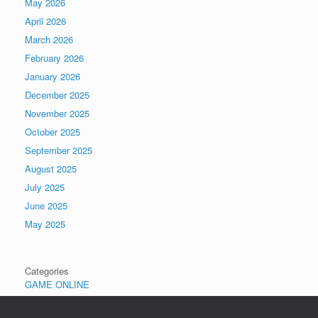
May 2026
April 2026
March 2026
February 2026
January 2026
December 2025
November 2025
October 2025
September 2025
August 2025
July 2025
June 2025
May 2025
Categories
GAME ONLINE