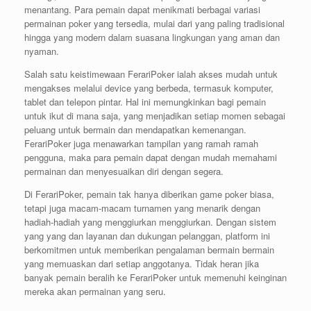
menantang. Para pemain dapat menikmati berbagai variasi
permainan poker yang tersedia, mulai dari yang paling tradisional
hingga yang modern dalam suasana lingkungan yang aman dan
nyaman.
Salah satu keistimewaan FerariPoker ialah akses mudah untuk
mengakses melalui device yang berbeda, termasuk komputer,
tablet dan telepon pintar. Hal ini memungkinkan bagi pemain
untuk ikut di mana saja, yang menjadikan setiap momen sebagai
peluang untuk bermain dan mendapatkan kemenangan.
FerariPoker juga menawarkan tampilan yang ramah ramah
pengguna, maka para pemain dapat dengan mudah memahami
permainan dan menyesuaikan diri dengan segera.
Di FerariPoker, pemain tak hanya diberikan game poker biasa,
tetapi juga macam-macam turnamen yang menarik dengan
hadiah-hadiah yang menggiurkan menggiurkan. Dengan sistem
yang yang dan layanan dan dukungan pelanggan, platform ini
berkomitmen untuk memberikan pengalaman bermain bermain
yang memuaskan dari setiap anggotanya. Tidak heran jika
banyak pemain beralih ke FerariPoker untuk memenuhi keinginan
mereka akan permainan yang seru.