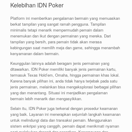
Kelebihan IDN Poker
Platform ini memberikan pengalaman bermain yang memuaskan
berkat tampilan yang sangat ramah pengguna. Tampilan
minimalis tetapi menarik mempermudah pemain dalam
menemukan dan ikut dengan permainan yang mereka. Dari
tampilan yang bersih, para pemain tidak akan merasa
kebingungan saat memilih meja dan game, sehingga menambah
kenyamanan dalam bermain.
Keunggulan lainnya adalah beragam jenis permainan yang
ditawarkan. IDN Poker memiliki banyak jenis permainan kartu,
termasuk Texas Hold’em, Omaha, hingga permainan khas lokal.
Karena banyak pilihan ini, anda tidak hanya terjebak pada satu
jenis permainan, melainkan bisa mengeksplorasi berbagai pilihan
yang dan menantang. Situasi ini menjadikan pengalaman
bermain lebih menarik dan mengasyikkan.
Selain itu, IDN Poker juga terkenal dengan prosedur keamanan
yang baik. Layanan ini menerapkan sejumlah langkah keamanan
untuk melindungi data dan transaksi pemain. Menggunakan
sistem enkripsi yang canggih, pemain dapat menikmati nyaman
saat melakukan deposit dan penarikan. Kepercayaan dan