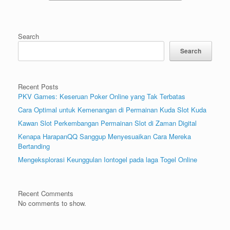
Search
Search
Recent Posts
PKV Games: Keseruan Poker Online yang Tak Terbatas
Cara Optimal untuk Kemenangan di Permainan Kuda Slot Kuda
Kawan Slot Perkembangan Permainan Slot di Zaman Digital
Kenapa HarapanQQ Sanggup Menyesuaikan Cara Mereka
Bertanding
Mengeksplorasi Keunggulan Iontogel pada laga Togel Online
Recent Comments
No comments to show.