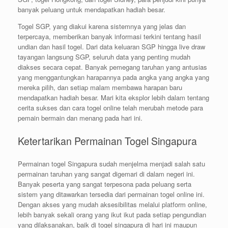
banyak peluang untuk mendapatkan hadiah besar.
Togel SGP, yang diakui karena sistemnya yang jelas dan
terpercaya, memberikan banyak informasi terkini tentang hasil
undian dan hasil togel. Dari data keluaran SGP hingga live draw
tayangan langsung SGP, seluruh data yang penting mudah
diakses secara cepat. Banyak pemegang taruhan yang antusias
yang menggantungkan harapannya pada angka yang angka yang
mereka pilih, dan setiap malam membawa harapan baru
mendapatkan hadiah besar. Mari kita eksplor lebih dalam tentang
cerita sukses dan cara togel online telah merubah metode para
pemain bermain dan menang pada hari ini.
Ketertarikan Permainan Togel Singapura
Permainan togel Singapura sudah menjelma menjadi salah satu
permainan taruhan yang sangat digemari di dalam negeri ini.
Banyak peserta yang sangat terpesona pada peluang serta
sistem yang ditawarkan tersedia dari permainan togel online ini.
Dengan akses yang mudah aksesibilitas melalui platform online,
lebih banyak sekali orang yang ikut ikut pada setiap pengundian
yang dilaksanakan, baik di togel singapura di hari ini maupun