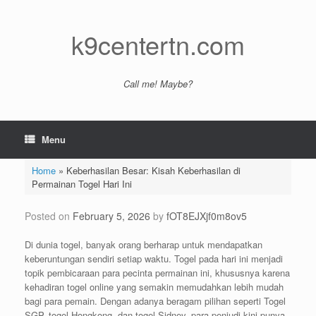
Skip
to
content
k9centertn.com
Call me! Maybe?
Menu
Home
»
Keberhasilan Besar: Kisah Keberhasilan di
Permainan Togel Hari Ini
Posted on
February 5, 2026
by
fOT8EJXjf0m8ov5
Di dunia togel, banyak orang berharap untuk mendapatkan
keberuntungan sendiri setiap waktu. Togel pada hari ini menjadi
topik pembicaraan para pecinta permainan ini, khususnya karena
kehadiran togel online yang semakin memudahkan lebih mudah
bagi para pemain. Dengan adanya beragam pilihan seperti Togel
SGP, togel Hongkong, dan togel Sidney, para penjudi kini punya