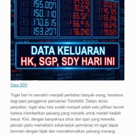
Data SDY
Togel hari ini semakin menjadi perhatian banyak orang, terutama
bagi para penggemar permainan Toto5000. Dalam dunia
perjudian, togel atau toto sudah menjadi salah satu pilihan favorit
karena memberikan peluang yang menarik untuk meraih hadiah
besar. Kini, dengan banyaknya situs dan opsi yang tersedia,
pemain perlu memahami seluk-beluk permainan ini agar dapat
bermain dengan bijak dan memaksimalkan peluang menang