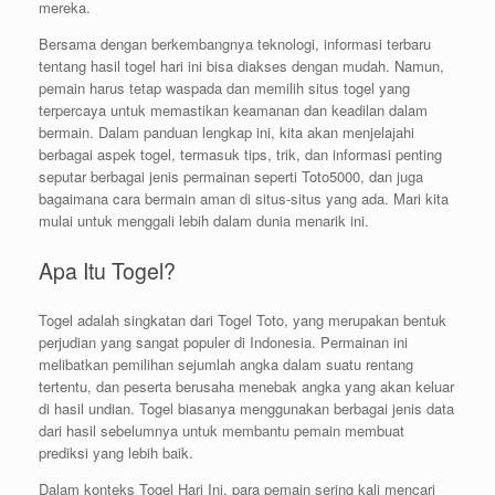
mereka.
Bersama dengan berkembangnya teknologi, informasi terbaru
tentang hasil togel hari ini bisa diakses dengan mudah. Namun,
pemain harus tetap waspada dan memilih situs togel yang
terpercaya untuk memastikan keamanan dan keadilan dalam
bermain. Dalam panduan lengkap ini, kita akan menjelajahi
berbagai aspek togel, termasuk tips, trik, dan informasi penting
seputar berbagai jenis permainan seperti Toto5000, dan juga
bagaimana cara bermain aman di situs-situs yang ada. Mari kita
mulai untuk menggali lebih dalam dunia menarik ini.
Apa Itu Togel?
Togel adalah singkatan dari Togel Toto, yang merupakan bentuk
perjudian yang sangat populer di Indonesia. Permainan ini
melibatkan pemilihan sejumlah angka dalam suatu rentang
tertentu, dan peserta berusaha menebak angka yang akan keluar
di hasil undian. Togel biasanya menggunakan berbagai jenis data
dari hasil sebelumnya untuk membantu pemain membuat
prediksi yang lebih baik.
Dalam konteks Togel Hari Ini, para pemain sering kali mencari