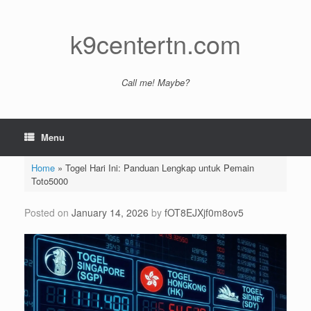
Skip
to
content
k9centertn.com
Call me! Maybe?
Menu
Home
»
Togel Hari Ini: Panduan Lengkap untuk Pemain
Toto5000
Posted on
January 14, 2026
by
fOT8EJXjf0m8ov5