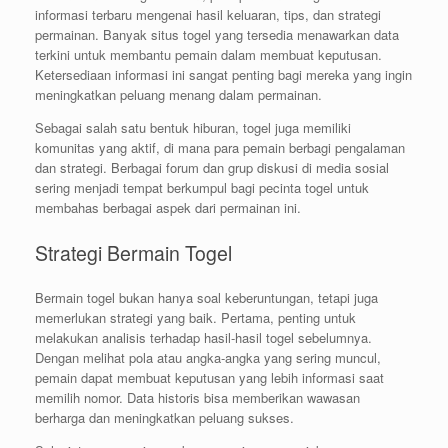
informasi terbaru mengenai hasil keluaran, tips, dan strategi
permainan. Banyak situs togel yang tersedia menawarkan data
terkini untuk membantu pemain dalam membuat keputusan.
Ketersediaan informasi ini sangat penting bagi mereka yang ingin
meningkatkan peluang menang dalam permainan.
Sebagai salah satu bentuk hiburan, togel juga memiliki
komunitas yang aktif, di mana para pemain berbagi pengalaman
dan strategi. Berbagai forum dan grup diskusi di media sosial
sering menjadi tempat berkumpul bagi pecinta togel untuk
membahas berbagai aspek dari permainan ini.
Strategi Bermain Togel
Bermain togel bukan hanya soal keberuntungan, tetapi juga
memerlukan strategi yang baik. Pertama, penting untuk
melakukan analisis terhadap hasil-hasil togel sebelumnya.
Dengan melihat pola atau angka-angka yang sering muncul,
pemain dapat membuat keputusan yang lebih informasi saat
memilih nomor. Data historis bisa memberikan wawasan
berharga dan meningkatkan peluang sukses.