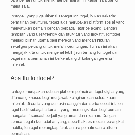
mana saja.
Iontogel, yang juga dikenal sebagai ion togel, bukan sekadar
permainan beruntung, tetapi juga merupakan platform sosial yang
menyatukan pemain dengan berbagai latar belakang. Dengan
tampilan yang user-friendly dan fitur-fitur yang inovatif, Iontogel
menjadi pilihan utama bagi mereka yang mencari hiburan
sekaligus peluang untuk meraih keuntungan. Tulisan ini akan
mengajak kita untuk mengenal lebih jauh tentang Iontogel dan
bagaimana permainan ini berkembang di kalangan generasi
milenial.
Apa Itu Iontogel?
Iontogel merupakan sebuah platform permainan togel digital yang
dirancang khusus bagi menjawab keinginan dan selera kaum
milenial. Di dunia yang semakin canggih dan serba cepat ini, ion
togel hadir sebagai alternatif yang, memungkinkan bagi pemain
mengalami sensasi berjudi yang aman dan nyaman. Dengan
semua segala kemudahan yang, seperti akses melalui perangkat
mobile, iontogel merangkap jarak antara pemain dan platform
permainan.