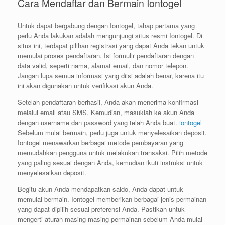
Cara Mendaftar dan Bermain Iontogel
Untuk dapat bergabung dengan Iontogel, tahap pertama yang
perlu Anda lakukan adalah mengunjungi situs resmi Iontogel. Di
situs ini, terdapat pilihan registrasi yang dapat Anda tekan untuk
memulai proses pendaftaran. Isi formulir pendaftaran dengan
data valid, seperti nama, alamat email, dan nomor telepon.
Jangan lupa semua informasi yang diisi adalah benar, karena itu
ini akan digunakan untuk verifikasi akun Anda.
Setelah pendaftaran berhasil, Anda akan menerima konfirmasi
melalui email atau SMS. Kemudian, masuklah ke akun Anda
dengan username dan password yang telah Anda buat.
iontogel
Sebelum mulai bermain, perlu juga untuk menyelesaikan deposit.
Iontogel menawarkan berbagai metode pembayaran yang
memudahkan pengguna untuk melakukan transaksi. Pilih metode
yang paling sesuai dengan Anda, kemudian ikuti instruksi untuk
menyelesaikan deposit.
Begitu akun Anda mendapatkan saldo, Anda dapat untuk
memulai bermain. Iontogel memberikan berbagai jenis permainan
yang dapat dipilih sesuai preferensi Anda. Pastikan untuk
mengerti aturan masing-masing permainan sebelum Anda mulai