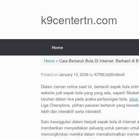
Skip
to
content
k9centertn.com
Home
Home
»
Cara Bertaruh Bola Di Internet: Berhasil di 
Posted on
January 13, 2026
by
fOT8EJXjf0m8ov5
Dalam zaman online saat ini, bertaruh sepak bola onl
website judi sepak bola yang yang ada, seperti Sbo
taruhan dalam live pada aneka pertarungan bola.
situs
Liga Champions, pilihan pasaran bertaruh yang terse
lebih dan interaktif serta interaktif.
Satu keunggulan dalam berjudi sepak bola di internet 
memberikan menyediakan peluang untuk pemain untuk
memungkinkan mereka dalam memaksimalkan moment pen