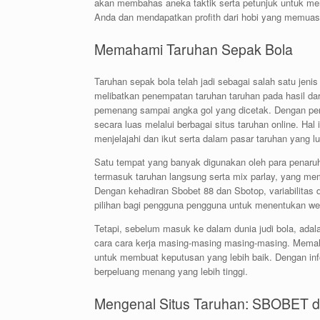
akan membahas aneka taktik serta petunjuk untuk men
Anda dan mendapatkan profith dari hobi yang memuask
Memahami Taruhan Sepak Bola
Taruhan sepak bola telah jadi sebagai salah satu jeni
melibatkan penempatan taruhan taruhan pada hasil dar
pemenang sampai angka gol yang dicetak. Dengan perk
secara luas melalui berbagai situs taruhan online. Ha
menjelajahi dan ikut serta dalam pasar taruhan yang l
Satu tempat yang banyak digunakan oleh para penaruh
termasuk taruhan langsung serta mix parlay, yang m
Dengan kehadiran Sbobet 88 dan Sbotop, variabilitas
pilihan bagi pengguna pengguna untuk menentukan web
Tetapi, sebelum masuk ke dalam dunia judi bola, adal
cara cara kerja masing-masing masing-masing. Memah
untuk membuat keputusan yang lebih baik. Dengan info
berpeluang menang yang lebih tinggi.
Mengenal Situs Taruhan: SBOBET