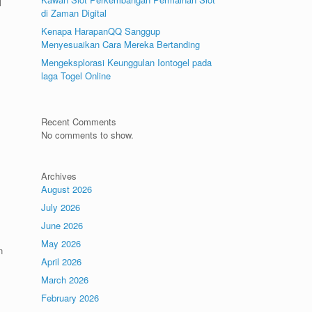
l
di Zaman Digital
Kenapa HarapanQQ Sanggup
Menyesuaikan Cara Mereka Bertanding
Mengeksplorasi Keunggulan Iontogel pada
laga Togel Online
Recent Comments
No comments to show.
Archives
August 2026
July 2026
June 2026
May 2026
n
April 2026
March 2026
February 2026