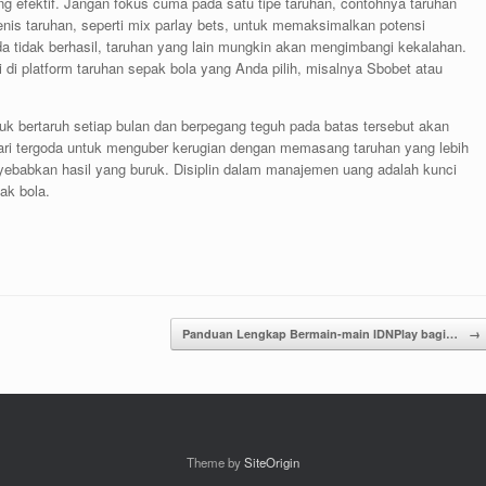
 yang efektif. Jangan fokus cuma pada satu tipe taruhan, contohnya taruhan
nis taruhan, seperti mix parlay bets, untuk memaksimalkan potensi
 tidak berhasil, taruhan yang lain mungkin akan mengimbangi kekalahan.
di platform taruhan sepak bola yang Anda pilih, misalnya Sbobet atau
uk bertaruh setiap bulan dan berpegang teguh pada batas tersebut akan
ari tergoda untuk menguber kerugian dengan memasang taruhan yang lebih
menyebabkan hasil yang buruk. Disiplin dalam manajemen uang adalah kunci
ak bola.
Panduan Lengkap Bermain-main IDNPlay bagi…
→
Theme by
SiteOrigin