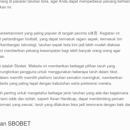
ang di pasaran taruhan bola, agar Anda dapat memperbesar peluang berhasi
an ini.
s entertainment yang paling populer di tengah pecinta s体育. Kegiatan ini
i pertandingan football, yang dapat termasuk ragam aspek, termasuk tim
embangan teknologi, taruhan sepak bola kini jadi lebih mudah diakses
l ini memberikan peluang kesempatan bagi lebih banyak orang orang agar
uas.
 adalah Sbobet. Website ini memberikan berbagai pilihan taruh yang
emungkinkan pengguna untuk menggunakan beberapa taruh dalam tiket.
 dalam memilih memilih platform taruhan semakin meningkat, memberikan
site yang paling tepat dengan kebutuhan serta preferensi mereka.
ah penting untuk mengetahui berbagai jenis taruhan yang ada dan bagaimana
ami odds dan istilah, seperti Asian Handicap, dapat membimbing pemain
rmasi yang sesuai, taruh yang dilakukan bisa jadi terencana dengan baik da
 dan SBOBET