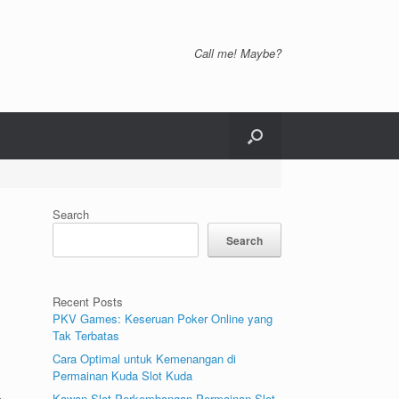
Call me! Maybe?
Search
Search
Recent Posts
PKV Games: Keseruan Poker Online yang
Tak Terbatas
Cara Optimal untuk Kemenangan di
Permainan Kuda Slot Kuda
Kawan Slot Perkembangan Permainan Slot