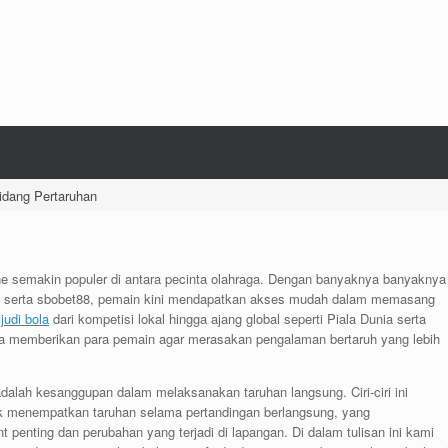
Bidang Pertaruhan
ine semakin populer di antara pecinta olahraga. Dengan banyaknya banyaknya
bet serta sbobet88, pemain kini mendapatkan akses mudah dalam memasang
 judi bola
dari kompetisi lokal hingga ajang global seperti Piala Dunia serta
dia memberikan para pemain agar merasakan pengalaman bertaruh yang lebih
adalah kesanggupan dalam melaksanakan taruhan langsung. Ciri-ciri ini
 menempatkan taruhan selama pertandingan berlangsung, yang
ting dan perubahan yang terjadi di lapangan. Di dalam tulisan ini kami