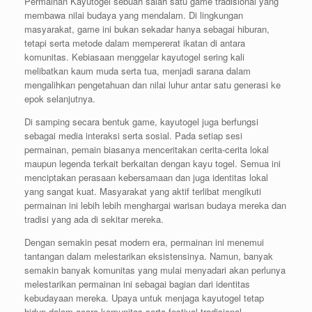
Permainan Kayutogel sebuah salah satu game tradisional yang
membawa nilai budaya yang mendalam. Di lingkungan
masyarakat, game ini bukan sekadar hanya sebagai hiburan,
tetapi serta metode dalam mempererat ikatan di antara
komunitas. Kebiasaan menggelar kayutogel sering kali
melibatkan kaum muda serta tua, menjadi sarana dalam
mengalihkan pengetahuan dan nilai luhur antar satu generasi ke
epok selanjutnya.
Di samping secara bentuk game, kayutogel juga berfungsi
sebagai media interaksi serta sosial. Pada setiap sesi
permainan, pemain biasanya menceritakan cerita-cerita lokal
maupun legenda terkait berkaitan dengan kayu togel. Semua ini
menciptakan perasaan kebersamaan dan juga identitas lokal
yang sangat kuat. Masyarakat yang aktif terlibat mengikuti
permainan ini lebih lebih menghargai warisan budaya mereka dan
tradisi yang ada di sekitar mereka.
Dengan semakin pesat modern era, permainan ini menemui
tantangan dalam melestarikan eksistensinya. Namun, banyak
semakin banyak komunitas yang mulai menyadari akan perlunya
melestarikan permainan ini sebagai bagian dari identitas
kebudayaan mereka. Upaya untuk menjaga kayutogel tetap
hidup dalam acara komunitas serta festival tradisional