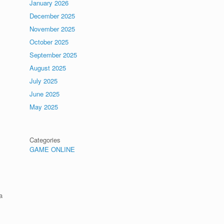
January 2026
December 2025
November 2025
October 2025
September 2025
August 2025
July 2025
June 2025
May 2025
Categories
GAME ONLINE
a