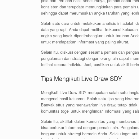
pola dan tren dari hasil sebelumnya, pemain dapat me
konsisten dan terupdate memungkinkan para pemain 
sehingga dapat merumuskan angka taruhan yang lebih 
Salah satu cara untuk melakukan analisis ini adalah 
data yang rapi, Anda dapat melihat frekuensi keluaran d
angka yang layak dipertimbangkan untuk taruhan Anda.
untuk mendapatkan informasi yang paling akurat.
Selain itu, diskusi dengan sesama pemain dan penga
pengalaman dan strategi dengan orang lain dapat me
terlihat secara individu. Jadi, pastikan untuk aktif 
Tips Mengikuti Live Draw SDY
Mengikuti Live Draw SDY merupakan salah satu langkah
mengenai hasil keluaran. Salah satu tips yang bisa
Banyak situs yang menawarkan live draw, tetapi tidak 
komunitas togel untuk menghindari informasi yang sa
Selain itu, aktiflah dalam komunitas yang membahas 
bisa bertukar informasi dengan pemain lain. Pengala
berguna untuk strategi bermain Anda. Selalu ingat unt