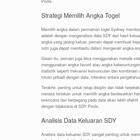
Pools.
Strategi Memilih Angka Togel
Memilih angka dalam permainan togel Sydney membutuh
adalah dengan menganalisis data SDY dari hasil kelu
angka yang jarang keluar, pemain dapat membuat kep
rutin juga dapat membantu dalam mengenali angka-angk
Selain itu, pemain juga bisa menggunakan metode sta
menggunakan angka favorit atau angka keberuntunga
statistik seperti frekuensi kemunculan dan kombinas
intuisi pribadi dengan data, interaksi antara pengetah
Terakhir, penting untuk tetap disiplin dan tidak terje
merasa tertekan untuk memilih angka berdasarkan ha
terencana dan berpegang pada data akan lebih efekti
dengan bijaksana di SDY Pools.
Analisis Data Keluaran SDY
Analisis data keluaran SDY sangat penting untuk me