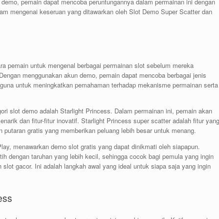
n demo, pemain dapat mencoba peruntungannya dalam permainan ini dengan
 dalam mengenai keseruan yang ditawarkan oleh Slot Demo Super Scatter dan
ara pemain untuk mengenal berbagai permainan slot sebelum mereka
Dengan menggunakan akun demo, pemain dapat mencoba berbagai jenis
 berguna untuk meningkatkan pemahaman terhadap mekanisme permainan serta
ri slot demo adalah Starlight Princess. Dalam permainan ini, pemain akan
ik dan fitur-fitur inovatif. Starlight Princess super scatter adalah fitur yan
n putaran gratis yang memberikan peluang lebih besar untuk menang.
lay, menawarkan demo slot gratis yang dapat dinikmati oleh siapapun.
atih dengan taruhan yang lebih kecil, sehingga cocok bagi pemula yang ingin
lot gacor. Ini adalah langkah awal yang ideal untuk siapa saja yang ingin
cess