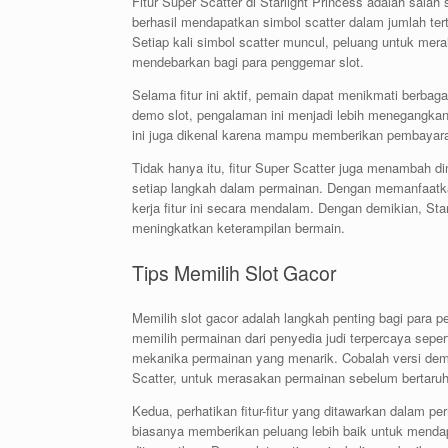
Fitur Super Scatter di Starlight Princess adalah sal
berhasil mendapatkan simbol scatter dalam jumlah ter
Setiap kali simbol scatter muncul, peluang untuk m
mendebarkan bagi para penggemar slot.
Selama fitur ini aktif, pemain dapat menikmati ber
demo slot, pengalaman ini menjadi lebih menegangkan 
ini juga dikenal karena mampu memberikan pembayaran 
Tidak hanya itu, fitur Super Scatter juga menambah
setiap langkah dalam permainan. Dengan memanfaat
kerja fitur ini secara mendalam. Dengan demikian, Sta
meningkatkan keterampilan bermain.
Tips Memilih Slot Gacor
Memilih slot gacor adalah langkah penting bagi para
memilih permainan dari penyedia judi terpercaya seper
mekanika permainan yang menarik. Cobalah versi demo s
Scatter, untuk merasakan permainan sebelum bertaruh
Kedua, perhatikan fitur-fitur yang ditawarkan dalam pe
biasanya memberikan peluang lebih baik untuk mendapa