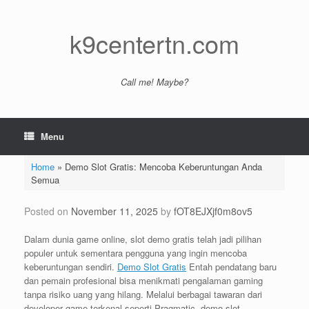
Skip
to
content
k9centertn.com
Call me! Maybe?
Menu
Home
»
Demo Slot Gratis: Mencoba Keberuntungan Anda
Semua
Posted on
November 11, 2025
by
fOT8EJXjf0m8ov5
Dalam dunia game online, slot demo gratis telah jadi pilihan
populer untuk sementara pengguna yang ingin mencoba
keberuntungan sendiri.
Demo Slot Gratis
Entah pendatang baru
dan pemain profesional bisa menikmati pengalaman gaming
tanpa risiko uang yang hilang. Melalui berbagai tawaran dari
developer game terkenal seperti Pragmatic, demo slot