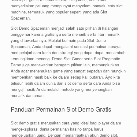
menyediakan peluang mempunyai menyelami banyak jenis slot
machine, termasuk yang populer seperti yang ada Slot
Spaceman.
Slot Demo Spaceman menjadi salah satu pilihan di kalangan
penggemar karena grafisnya serta menarik serta fitur menarik
yang ditawarkannya. Melalui bermain pada Slot Demo
Spaceman, Anda dapat mengalami sensasi permainan seraya
mempelajari cara kerja dan strategi yang dapat dapat menambah
kemungkinan menang. Demo Slot Gacor serta Slot Pragmatic
Demo juga menawarkan beragam pilihan lain, memungkinkan
Anda agar menemukan game yang sangat sepadan dan mungkin
memberikan nasib baik ke dalam setiap kali putaran. Ayo kita
telusuri lebih dalam dunia dari slot demo serta cara Anda bisa
menguji nasib Anda melalui metode yang menyenangkan
menarik dan aman.
Panduan Permainan Slot Demo Gratis
Slot demo gratis merupakan cara yang ideal bagi player dalam
mengeksplorasi dunia permainan kasino tanpa harus
mengeluarkan uang. Dengan memanfaatkan akun demo slot,