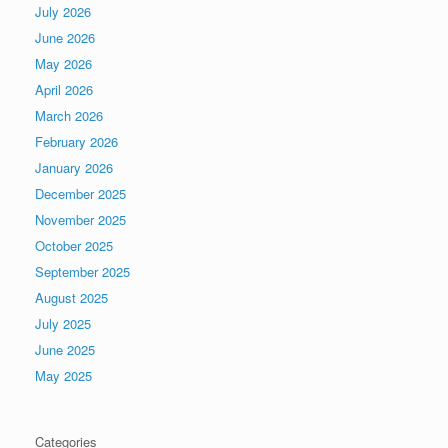
July 2026
June 2026
May 2026
April 2026
March 2026
February 2026
January 2026
December 2025
November 2025
October 2025
September 2025
August 2025
July 2025
June 2025
May 2025
Categories