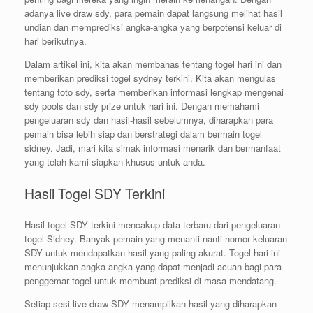
adanya live draw sdy, para pemain dapat langsung melihat hasil
undian dan memprediksi angka-angka yang berpotensi keluar di
hari berikutnya.
Dalam artikel ini, kita akan membahas tentang togel hari ini dan
memberikan prediksi togel sydney terkini. Kita akan mengulas
tentang toto sdy, serta memberikan informasi lengkap mengenai
sdy pools dan sdy prize untuk hari ini. Dengan memahami
pengeluaran sdy dan hasil-hasil sebelumnya, diharapkan para
pemain bisa lebih siap dan berstrategi dalam bermain togel
sidney. Jadi, mari kita simak informasi menarik dan bermanfaat
yang telah kami siapkan khusus untuk anda.
Hasil Togel SDY Terkini
Hasil togel SDY terkini mencakup data terbaru dari pengeluaran
togel Sidney. Banyak pemain yang menanti-nanti nomor keluaran
SDY untuk mendapatkan hasil yang paling akurat. Togel hari ini
menunjukkan angka-angka yang dapat menjadi acuan bagi para
penggemar togel untuk membuat prediksi di masa mendatang.
Setiap sesi live draw SDY menampilkan hasil yang diharapkan