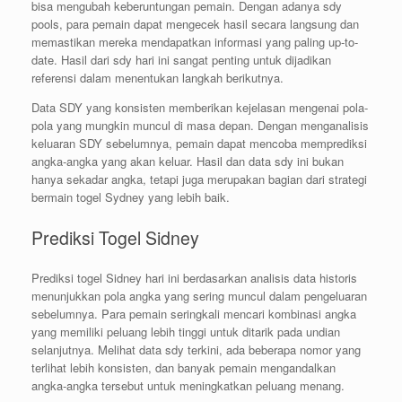
bisa mengubah keberuntungan pemain. Dengan adanya sdy
pools, para pemain dapat mengecek hasil secara langsung dan
memastikan mereka mendapatkan informasi yang paling up-to-
date. Hasil dari sdy hari ini sangat penting untuk dijadikan
referensi dalam menentukan langkah berikutnya.
Data SDY yang konsisten memberikan kejelasan mengenai pola-
pola yang mungkin muncul di masa depan. Dengan menganalisis
keluaran SDY sebelumnya, pemain dapat mencoba memprediksi
angka-angka yang akan keluar. Hasil dan data sdy ini bukan
hanya sekadar angka, tetapi juga merupakan bagian dari strategi
bermain togel Sydney yang lebih baik.
Prediksi Togel Sidney
Prediksi togel Sidney hari ini berdasarkan analisis data historis
menunjukkan pola angka yang sering muncul dalam pengeluaran
sebelumnya. Para pemain seringkali mencari kombinasi angka
yang memiliki peluang lebih tinggi untuk ditarik pada undian
selanjutnya. Melihat data sdy terkini, ada beberapa nomor yang
terlihat lebih konsisten, dan banyak pemain mengandalkan
angka-angka tersebut untuk meningkatkan peluang menang.