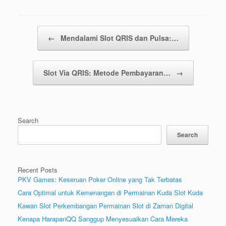
Post navigation
←
Mendalami Slot QRIS dan Pulsa:…
Slot Via QRIS: Metode Pembayaran…
→
Search
Search
Recent Posts
PKV Games: Keseruan Poker Online yang Tak Terbatas
Cara Optimal untuk Kemenangan di Permainan Kuda Slot Kuda
Kawan Slot Perkembangan Permainan Slot di Zaman Digital
Kenapa HarapanQQ Sanggup Menyesuaikan Cara Mereka