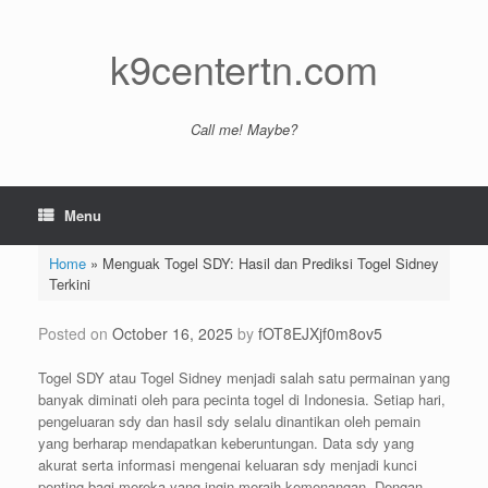
Skip
to
content
k9centertn.com
Call me! Maybe?
Menu
Home
»
Menguak Togel SDY: Hasil dan Prediksi Togel Sidney
Terkini
Posted on
October 16, 2025
by
fOT8EJXjf0m8ov5
Togel SDY atau Togel Sidney menjadi salah satu permainan yang
banyak diminati oleh para pecinta togel di Indonesia. Setiap hari,
pengeluaran sdy dan hasil sdy selalu dinantikan oleh pemain
yang berharap mendapatkan keberuntungan. Data sdy yang
akurat serta informasi mengenai keluaran sdy menjadi kunci
penting bagi mereka yang ingin meraih kemenangan. Dengan