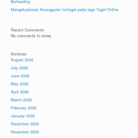
Bertanding
Mengeksplorasi Keunggulan Iontogel pada laga Togel Online
Recent Comments
No comments to show.
Archives
August 2026
July 2026
June 2026
May 2026
April 2026
March 2026
February 2026
January 2026
December 2025
November 2025