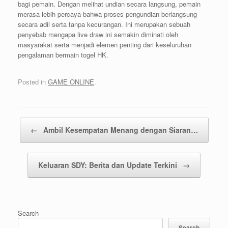
bagi pemain. Dengan melihat undian secara langsung, pemain
merasa lebih percaya bahwa proses pengundian berlangsung
secara adil serta tanpa kecurangan. Ini merupakan sebuah
penyebab mengapa live draw ini semakin diminati oleh
masyarakat serta menjadi elemen penting dari keseluruhan
pengalaman bermain togel HK.
Posted in
GAME ONLINE
.
Post navigation
←
Ambil Kesempatan Menang dengan Siaran…
Keluaran SDY: Berita dan Update Terkini
→
Search
Search