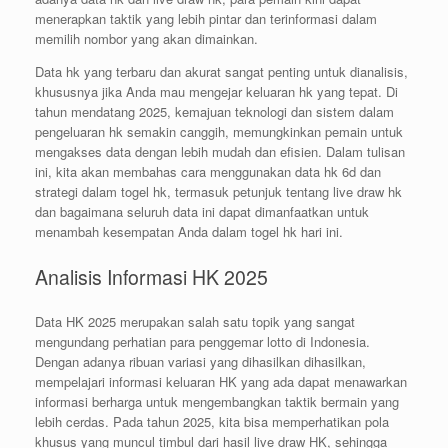
menerapkan taktik yang lebih pintar dan terinformasi dalam
memilih nombor yang akan dimainkan.
Data hk yang terbaru dan akurat sangat penting untuk dianalisis,
khususnya jika Anda mau mengejar keluaran hk yang tepat. Di
tahun mendatang 2025, kemajuan teknologi dan sistem dalam
pengeluaran hk semakin canggih, memungkinkan pemain untuk
mengakses data dengan lebih mudah dan efisien. Dalam tulisan
ini, kita akan membahas cara menggunakan data hk 6d dan
strategi dalam togel hk, termasuk petunjuk tentang live draw hk
dan bagaimana seluruh data ini dapat dimanfaatkan untuk
menambah kesempatan Anda dalam togel hk hari ini.
Analisis Informasi HK 2025
Data HK 2025 merupakan salah satu topik yang sangat
mengundang perhatian para penggemar lotto di Indonesia.
Dengan adanya ribuan variasi yang dihasilkan dihasilkan,
mempelajari informasi keluaran HK yang ada dapat menawarkan
informasi berharga untuk mengembangkan taktik bermain yang
lebih cerdas. Pada tahun 2025, kita bisa memperhatikan pola
khusus yang muncul timbul dari hasil live draw HK, sehingga