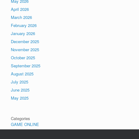
May 2026
April 2026
March 2026
February 2026
January 2026
December 2025
November 2025
October 2025
September 2025
August 2025
July 2025
June 2025
May 2025
Categories
GAME ONLINE