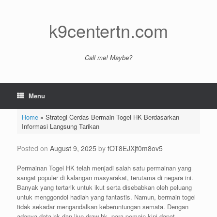
Skip
to
content
k9centertn.com
Call me! Maybe?
Menu
Home
»
Strategi Cerdas Bermain Togel HK Berdasarkan
Informasi Langsung Tarikan
Posted on
August 9, 2025
by
fOT8EJXjf0m8ov5
Permainan Togel HK telah menjadi salah satu permainan yang
sangat populer di kalangan masyarakat, terutama di negara ini.
Banyak yang tertarik untuk ikut serta disebabkan oleh peluang
untuk menggondol hadiah yang fantastis. Namun, bermain togel
tidak sekadar mengandalkan keberuntungan semata. Dengan
adanya data hk dan live draw hk, para pemain kini dapat