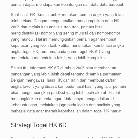
pemain dapat mendapatkan keuntungan dari data data tersebut.
Saat hasil HK, krusial untuk merekam semua angka yang telah
telah keluar. Dengan mengumpulkan mengumpulkan data HK
2025 dan melakukan analisis tren tren, pemain bisa
mengidentifikasi nomor yang sering muncul dan nomor-nomor
yang muncul. Hal ini memungkinkan pemain agar membuat
keputusan yang lebih baik ketika menentukan kombinasi angka
angka togel HK, terutama pada game togel HK 6D yang
memerlukan memerlukan taktik yang lebih kompleks.
Selain itu, informasi HK 6D di tahun 2025 bisa memberikan
pandangan yang lebih lebih detail tentang dinamika permainan.
Dengan mengawasi hasil HK dari rutin dan membuat daftar
angka favorit yang didasarkan pada hasil-hasil yang lalu, pemain
bisa mengembangkan prediksi yang lebih lebih akurat. Hal ini
memungkinkan mereka agar tidak hanya mengandalkan di
keberuntungan, melainkan juga pada logika dan analisis yang
berbasis data agar meraih keberhasilan dalam togel HK hari ini.
Strategi Togel HK 6D