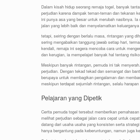
Dalam kisah hidup seorang remaja togel, banyak tanta
perjudian karena dampak teman-teman dan tekanan k
ini punya asa yang besar untuk merubah nasibnya. I
jalan yang lebih baik dan menyelamatkan keluarganya
tetapi, seiring dengan berlalu masa, rintangan yang d
sering mengabaikan tanggung jawab setiap hari, term
kendali, remaja ini segera mencoba cara untuk mengert
dan kerugian, ia mempelajari banyak hal tentang risi
Meskipun banyak rintangan, pemuda ini tak menyerah. 
perjudian. Dengan tekad tekad dan semangat dan bantua
berupaya untuk membagikan pengalaman dan membantu
meskipun terdapat sejumlah rintangan, selalu harapan 
Pelajaran yang Dipetik
Cerita pemuda togel tersebut memberikan pemahasan
melihat perjudian sebagai jalan cara cepat untuk c
datang dari usaha usaha yang konsisten serta strateg
hanya bergantung pada keberuntungan, namun juga ke