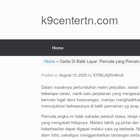
Skip
to
content
k9centertn.com
Home
Home
»
Cerita Di Balik Layar: Pemuda yang Pemain 
Posted on
August 13, 2025
by
fOT8EJXjf0m8ov5
Dalam maraknya pertumbuhan realm perjudian, narasi p
beberapa narasi, nasib satu perjalanan yang mengesa
bermain togel demi kesenangan, mampu menghadirkan d
menunjukkan bahwasanya di balik permainan yg acap k
Pemuda angka ini tidak sekadar petaruh biasa, tetapi
yang mengubah hidupnya. Melalui taktik yg pintar da
keberhasilan dapat digapai melalui cara yg berbeda. Na
alam lotto, sekaligus menggambarkan tantangan serta