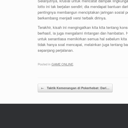
Selanjutnya, krusial untuk mencatat dampak lingkung
lotto ini tak berjalan sendiri; dia mendapat bantuan d
pentingnya membangun menciptakan jaringan sosial pos
berkembang menjadi versi terbaik dirinya.
Terakhir, kisah ini mengingatkan kita kita tentang ko
berhasil, ia juga mengalami rintangan dan hambatan.
untuk senantiasa memikirkan semua hal sebelum kita 
tidak hanya soal mencapai, melainkan juga tentang ba
sepanjang perjalanan.
Posted in
GAME ONLINE
.
Post navigation
←
Taktik Kemenangan di Pokerhebat: Dari…