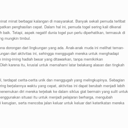
inat minat berbagai kalangan di masyarakat. Banyak sekali pemuda terlibat
atkan penghasilan cepat. Dalam hal ini, pemuda togel sering kali dikenal
baik. Tetapi, aspek negatif dunia togel pun perlu diperhatikan, termasuk di
ng mungkin timbul.
na dorongan dari lingkungan yang ada. Anak-anak muda ini melihat teman-
ngan dari aktivitas ini, sehingga menggugah mereka untuk menghadapi
an iming-iming hadiah besar yang ditawarkan, tanpa memikirkan
leh karena itu, krusial untuk memahami latar belakang alasan dan tingkah
, terdapat cerita-cerita unik dan menggugah yang melingkupinya. Sebagian
ing berjalannya waktu yang cepat, aktivitas ini dapat berubah menjadi lebih
enemukan diri mereka terjebak ke dalam siklus giat bermain yang sulit untuk
enggunakan situasi itu untuk menjadi pelajaran berharga, mengubah
kerugian, serta mencoba jalan keluar untuk keluar dari keterikatan mereka