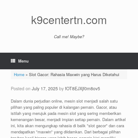
Skip
to
content
k9centertn.com
Call me! Maybe?
Menu
Home
»
Slot Gacor: Rahasia Maxwin yang Harus Diketahui
Posted on
July 17, 2025
by
fOT8EJXjf0m8ov5
Dalam dunia perjudian online, mesin slot menjadi salah satu
pilihan yang paling populer di kalangan pemain. Gacor, atau
istilah yang merujuk pada mesin slot yang sering memberikan
kemenangan besar, menjadi impian setiap pemain. Dalam artikel
ini, kita akan mengungkap rahasia di balik "slot gacor" dan cara
mendapatkan "maxwin" yang diidamkan. Dari berbagai pilihan
taruhan kecil hingga yang lebih besar, pemain kini memiliki