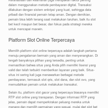
dalam menggunakan metode pembayaran digital. Transaksi
dilakukan dengan sistem enkripsi yang kuat, sehingga data
pribadi dan finansial pemain tetap aman. Dengan demikian,
pemain bisa lebih tenang saat melakukan taruhan, baik itu slot
bet kecil maupun bet besar, dan fokus pada strategi mereka
untuk mencapai maxwin.
Platform Slot Online Terpercaya
Memilih platform slot online terpercaya adalah langkah pertama
menuju pengalaman bermain yang aman dan menyenangkan. Di
tengah banyaknya pilihan yang tersedia, penting untuk
memastikan bahwa situs yang Anda pilih memiliki lisensi yang
valid dan telah terbukti memberikan layanan yang baik. Situs-
situs ini sering kali juga menawarkan berbagai metode
pembayaran, termasuk slot qris, slot dana, dan slot ovo, yang
memudahkan pemain untuk melakukan transaksi.
Selain itu, platform slot gacor yang terpercaya biasanya memiliki
RTP slot online yang transparan. Dengan informasi RTP yang
jelas, pemain dapat memperkirakan peluang mereka untuk
menang dan memilih permainan yang sesuai, mulai dari slot bet