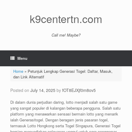
Skip
to
content
k9centertn.com
Call me! Maybe?
Menu
Home
»
Petunjuk Lengkap Generasi Togel: Daftar, Masuk,
dan Link Alternatif
Posted on
July 14, 2025
by
fOT8EJXjf0m8ov5
Di dalam dunia perjudian daring, lotto menjadi salah satu game
yang sangat populer di kalangan beberapa pengguna. Salah satu
platform yang menawarkan sensasi bermain lotto yang menarik
ialah Generasitogel. Dengan beragam jenis pasaran togel,
termasuk Lotto Hongkong serta Togel Singapura, Generasi Togel
bersiap menyediakan pelayanan unggul untuk para penggemar