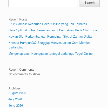
Search
Recent Posts
PKV Games: Keseruan Poker Online yang Tak Terbatas
Cara Optimal untuk Kemenangan di Permainan Kuda Slot Kuda
Kawan Slot Perkembangan Permainan Slot di Zaman Digital
Kenapa HarapanQQ Sanggup Menyesuaikan Cara Mereka
Bertanding
Mengeksplorasi Keunggulan Iontogel pada laga Togel Online
Recent Comments
No comments to show.
Archives
August 2026
July 2026
June 2026