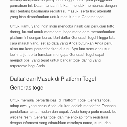
permainan ini. Dalam tulisan ini, kami hendak membahas dengan
rinci tentang bagaimana registrasi, masuk, serta link alternatif
yang bisa dimanfaatkan untuk masuk situs Generasitogel.
Untuk Kamu yang ingin ingin mencoba nasib dari perjudian lotto
daring, krusial untuk memahami bagaimana cara memanfaatkan
platform ini dengan benar. Dari daftar Generasi Togel hingga tata
cara masuk yang, setiap data yang Anda butuhkan Anda perlu
akan tim kami persembahkan di sini. Ayo kita semua telusuri
lebih lanjut serta temukan mengapa Generasi Togel dapat
menjadi opsi yang tepat untuk bandar togel daring yang
terpercaya bagi Anda.
Daftar dan Masuk di Platform Togel
Generasitogel
Untuk memulai berpartisipasi di Platform Togel Generasitogel,
tahap awal yang harus Anda lakukan adalah mendaftar. Tahapan
pendaftaran amat mudah dan cepat. Anda hanya perlu masuk ke
website resmi Generasitogel dan melengkapi form registrasi
dengan informasi yang dibutuhkan misalnya nama, surel, dan