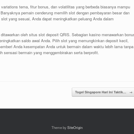
 variations tema, fitur bonus, dan volatilitas yang berbeda biasanya mampu
 Banyaknya pemain cenderung memilih slot dengan pembayaran besar dan
n slot yang sesuai, Anda dapat meningkatkan peluang Anda dalam
 ditawarkan oleh situs slot deposit QRIS. Sebagian kasino menawarkan bonu
eningkatkan saldo awal Anda. Pilih slot yang memungkinkan deposit kecil,
a memberi Anda kesempatan Anda untuk bermain dalam waktu lebih lama tanpa
h sensasi bermain yang menggembirakan serta berprofit.
Togel Singapore Hari Ini Taktik…
→
Theme by
SiteOrigin