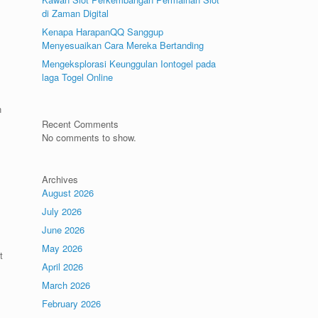
di Zaman Digital
Kenapa HarapanQQ Sanggup
Menyesuaikan Cara Mereka Bertanding
Mengeksplorasi Keunggulan Iontogel pada
laga Togel Online
n
Recent Comments
No comments to show.
Archives
August 2026
July 2026
June 2026
May 2026
t
April 2026
March 2026
February 2026