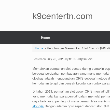
Skip
to
content
k9centertn.com
Home
Home
»
Keuntungan Memainkan Slot Gacor QRIS di
Posted on
July 26, 2025
by
fOT8EJXjf0m8ov5
Memainkan permainan slot secara daring semakin popu
berbagai perubahan pembayaran yang mana memudahk
dibahas adalah menggunakan QRIS sebagai metode dep
kemudahan tetapi dan banyak keuntungan untuk para 
Di tahun 2023, permainan slot gacor QRIS menjadi pili
yang memudahkan para penjudi dalam memulai permaina
daya tarik yang penting, di mana pemain bisa menikm
slot qris
Dengan adanya opsi seperti deposit slot QRIS 