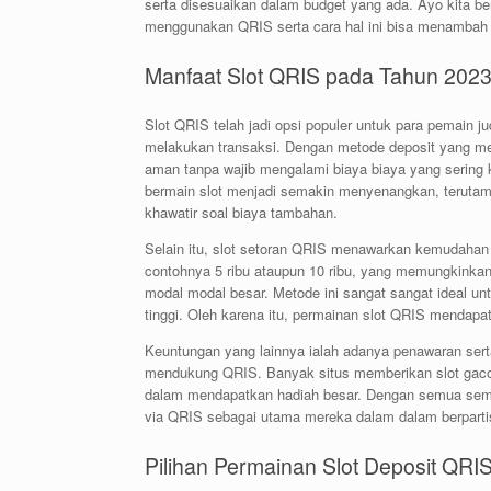
serta disesuaikan dalam budget yang ada. Ayo kita be
menggunakan QRIS serta cara hal ini bisa menambah
Manfaat Slot QRIS pada Tahun 202
Slot QRIS telah jadi opsi populer untuk para pemain 
melakukan transaksi. Dengan metode deposit yang m
aman tanpa wajib mengalami biaya biaya yang sering 
bermain slot menjadi semakin menyenangkan, terutam
khawatir soal biaya tambahan.
Selain itu, slot setoran QRIS menawarkan kemudahan p
contohnya 5 ribu ataupun 10 ribu, yang memungkinkan
modal modal besar. Metode ini sangat sangat ideal unt
tinggi. Oleh karena itu, permainan slot QRIS mendap
Keuntungan yang lainnya ialah adanya penawaran serta 
mendukung QRIS. Banyak situs memberikan slot gacor 
dalam mendapatkan hadiah besar. Dengan semua semua
via QRIS sebagai utama mereka dalam dalam berpartisi
Pilihan Permainan Slot Deposit QRIS