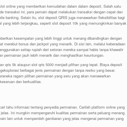
lot online yang memberikan kemudahan dalam dalam deposit. Salah satu
ode transaksi ini, para pemain dapat melakukan transaksi dengan cepat dan
le banking. Selain itu, slot deposit QRIS juga menawarkan fleksibilitas bagi
l yang lebih terjangkau, seperti slot deposit 10k yang memungkinkan banyak
mberikan kesempatan yang lebih tinggi untuk menang dibandingkan dengan
at merebut bonus dan jackpot yang menarik. Di sisi lain, melalui keberadaan
enggunakan setiap rupiah dari setoran mereka sampai habis tanpa khawatir
an permainan jauh lebih menarik dan menghasilkan keuntungan.
n qris 5k ataupun slot qris 5000 menjadi pilihan yang tepat. Biaya deposit
ksplorasi berbagai jenis permainan dengan tanpa resiko yang besar.
eraneka ragam pilihan permainan yang seru yang akan menawarkan
eseruan dan berkualitas.
ri tahu informasi tentang penyedia permainan. Carilah platform online yang
ng jelas. Ini mungkin mempengaruhi kualitas permainan serta peluang menang.
pemain lain untuk memperoleh gambaran yang jelas mengenai permainan yang