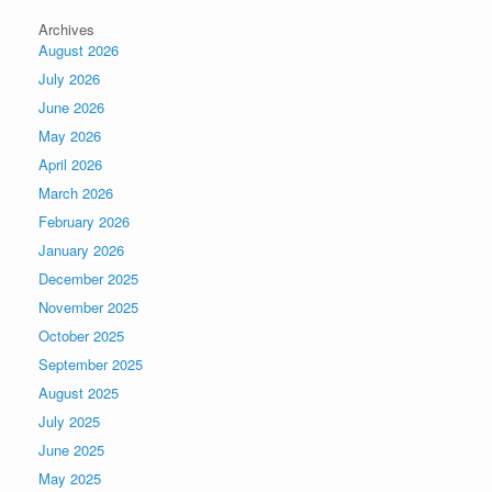
Archives
August 2026
July 2026
June 2026
May 2026
April 2026
March 2026
February 2026
January 2026
December 2025
November 2025
October 2025
September 2025
August 2025
July 2025
June 2025
May 2025