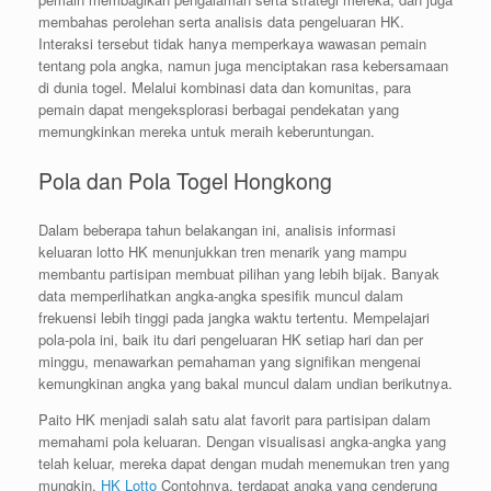
membahas perolehan serta analisis data pengeluaran HK.
Interaksi tersebut tidak hanya memperkaya wawasan pemain
tentang pola angka, namun juga menciptakan rasa kebersamaan
di dunia togel. Melalui kombinasi data dan komunitas, para
pemain dapat mengeksplorasi berbagai pendekatan yang
memungkinkan mereka untuk meraih keberuntungan.
Pola dan Pola Togel Hongkong
Dalam beberapa tahun belakangan ini, analisis informasi
keluaran lotto HK menunjukkan tren menarik yang mampu
membantu partisipan membuat pilihan yang lebih bijak. Banyak
data memperlihatkan angka-angka spesifik muncul dalam
frekuensi lebih tinggi pada jangka waktu tertentu. Mempelajari
pola-pola ini, baik itu dari pengeluaran HK setiap hari dan per
minggu, menawarkan pemahaman yang signifikan mengenai
kemungkinan angka yang bakal muncul dalam undian berikutnya.
Paito HK menjadi salah satu alat favorit para partisipan dalam
memahami pola keluaran. Dengan visualisasi angka-angka yang
telah keluar, mereka dapat dengan mudah menemukan tren yang
mungkin.
HK Lotto
Contohnya, terdapat angka yang cenderung