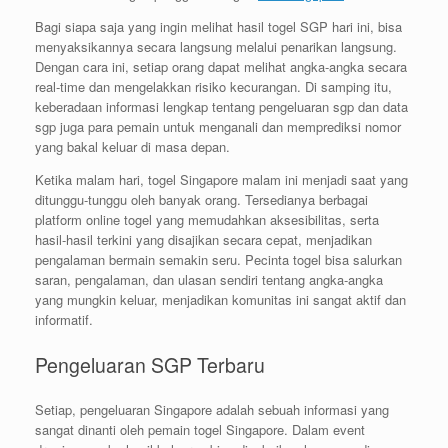
Bagi siapa saja yang ingin melihat hasil togel SGP hari ini, bisa
menyaksikannya secara langsung melalui penarikan langsung.
Dengan cara ini, setiap orang dapat melihat angka-angka secara
real-time dan mengelakkan risiko kecurangan. Di samping itu,
keberadaan informasi lengkap tentang pengeluaran sgp dan data
sgp juga para pemain untuk menganali dan memprediksi nomor
yang bakal keluar di masa depan.
Ketika malam hari, togel Singapore malam ini menjadi saat yang
ditunggu-tunggu oleh banyak orang. Tersedianya berbagai
platform online togel yang memudahkan aksesibilitas, serta
hasil-hasil terkini yang disajikan secara cepat, menjadikan
pengalaman bermain semakin seru. Pecinta togel bisa salurkan
saran, pengalaman, dan ulasan sendiri tentang angka-angka
yang mungkin keluar, menjadikan komunitas ini sangat aktif dan
informatif.
Pengeluaran SGP Terbaru
Setiap, pengeluaran Singapore adalah sebuah informasi yang
sangat dinanti oleh pemain togel Singapore. Dalam event