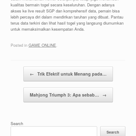
kualitas bermain togel secara keseluruhan. Dengan adanya
akses ke live result SGP dan komprehensif data, pemain bisa
lebih percaya diri dalam mendirikan taruhan yang dibuat. Pantau
terus data terkini dan lihat hasil togel yang langsung diumumkan
untuk memaksimalkan kesempatan Anda.
Posted in
GAME ONLINE
.
Post navigation
←
Trik Efektif untuk Menang pada…
Mahjong Triumph 3: Apa sebab…
→
Search
Search