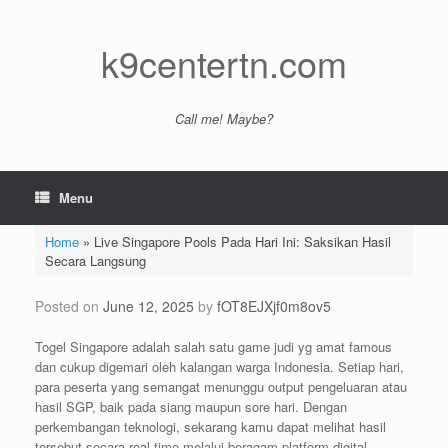
Skip
to
content
k9centertn.com
Call me! Maybe?
Menu
Home
»
Live Singapore Pools Pada Hari Ini: Saksikan Hasil
Secara Langsung
Posted on
June 12, 2025
by
fOT8EJXjf0m8ov5
Togel Singapore adalah salah satu game judi yg amat famous
dan cukup digemari oleh kalangan warga Indonesia. Setiap hari,
para peserta yang semangat menunggu output pengeluaran atau
hasil SGP, baik pada siang maupun sore hari. Dengan
perkembangan teknologi, sekarang kamu dapat melihat hasil
tersebut secara real-time melalui beragam platform digital.